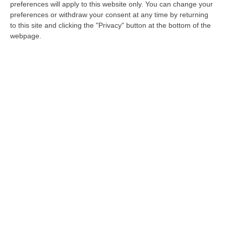
preferences will apply to this website only. You can change your
«Oltre 300 chili di cocaina “pescati” dai
preferences or withdraw your consent at any time by returning
sub». I traffici al porto di Gioia nei racconti
to this site and clicking the "Privacy" button at the bottom of the
di Ficarra: «Da sempre al servizio dei
webpage.
Molè»
I dettagli raccontati dal collaboratore di
giustizia ai pm reggini: «Il 20% spettava a chi
lavorava all’esfiltrazione della droga dal
porto»
Pubblicato il: 02/01/25 – 19:05