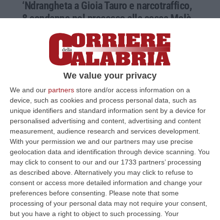
‘Ndrangheta a Gioia Tauro e narcotraffico,
8 condanne nel processo alla cosca Molè
– NOMI
Chiuso il primo grado: pene fino a 21 anni per
associazione mafiosa, estorsioni e altri reati.
Anche 5 assoluzioni nel troncone ordinario
We value your privacy
Pubblicato il: 17/10/25 – 16:40
We and our
partners
store and/or access information on a
device, such as cookies and process personal data, such as
unique identifiers and standard information sent by a device for
personalised advertising and content, advertising and content
measurement, audience research and services development.
With your permission we and our partners may use precise
geolocation data and identification through device scanning. You
may click to consent to our and our 1733 partners’ processing
as described above. Alternatively you may click to refuse to
consent or access more detailed information and change your
preferences before consenting.
Please note that some
processing of your personal data may not require your consent,
but you have a right to object to such processing. Your