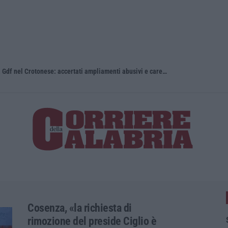
Stabilimenti balneari al setaccio della Gdf nel Crotonese: accertati ampliamenti abusivi e carenze igieniche
Calabria, na
Cosenza, «la richiesta di
rimozione del preside Ciglio è