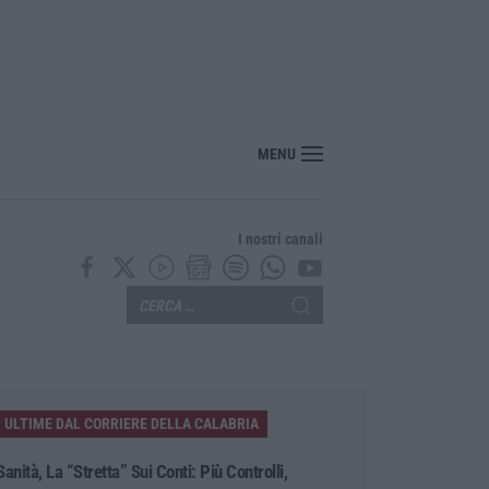
sce il “Circuito dell’ospitalità e dell’offerta ricettiva”: una rete del turismo di q
MENU
I nostri canali
ULTIME DAL CORRIERE DELLA CALABRIA
Sanità, La “stretta” Sui Conti: Più Controlli,