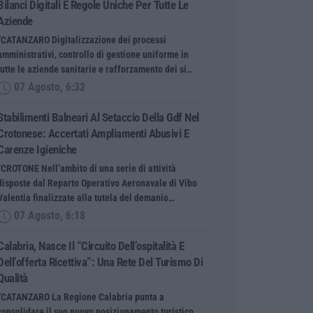
Bilanci Digitali E Regole Uniche Per Tutte Le
Aziende
“CATANZARO Digitalizzazione dei processi
amministrativi, controllo di gestione uniforme in
tutte le aziende sanitarie e rafforzamento dei si…
07 Agosto, 6:32
Stabilimenti Balneari Al Setaccio Della Gdf Nel
Crotonese: Accertati Ampliamenti Abusivi E
Carenze Igieniche
“CROTONE Nell’ambito di una serie di attività
disposte dal Reparto Operativo Aeronavale di Vibo
Valentia finalizzate alla tutela del demanio…
07 Agosto, 6:18
Calabria, Nasce Il “Circuito Dell’ospitalità E
Dell’offerta Ricettiva”: Una Rete Del Turismo Di
Qualità
“CATANZARO La Regione Calabria punta a
consolidare il suo nuovo posizionamento turistico