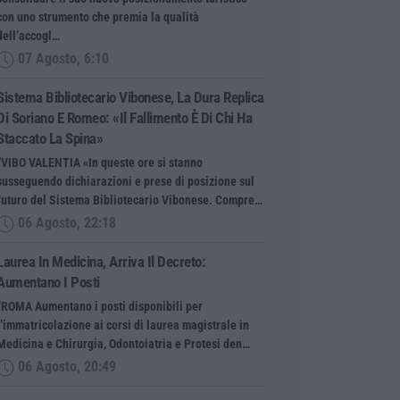
con uno strumento che premia la qualità
dell’accogl…
07 Agosto, 6:10
Sistema Bibliotecario Vibonese, La Dura Replica
Di Soriano E Romeo: «Il Fallimento È Di Chi Ha
Staccato La Spina»
“VIBO VALENTIA «In queste ore si stanno
susseguendo dichiarazioni e prese di posizione sul
futuro del Sistema Bibliotecario Vibonese. Compre…
06 Agosto, 22:18
Laurea In Medicina, Arriva Il Decreto:
Aumentano I Posti
“ROMA Aumentano i posti disponibili per
l’immatricolazione ai corsi di laurea magistrale in
Medicina e Chirurgia, Odontoiatria e Protesi den…
06 Agosto, 20:49