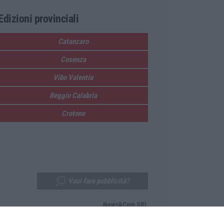
Edizioni provinciali
Catanzaro
Cosenza
Vibo Valentia
Reggio Calabria
Crotone
Vuoi fare pubblicità?
News&Com SRL