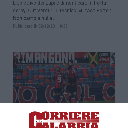
L’obiettivo dei Lupi è dimenticare in fretta il
derby. Out Venturi. Il tecnico: «Il caso Forte?
Non cambia nulla»
Pubblicato il: 02/12/23 – 9:38
Serie B, il Cosenza ritrova la vittoria:
Ternana battuta
Grande avvio dei Lupi al Marulla. Finisce 3-1