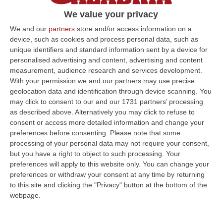
con un’autorete e i gol di Gori e Millico.
We value your privacy
Vigorito para un rigore a Donnarumma
We and our
partners
store and/or access information on a
Pubblicato il: 27/10/21 – 20:31
device, such as cookies and process personal data, such as
unique identifiers and standard information sent by a device for
personalised advertising and content, advertising and content
measurement, audience research and services development.
ULTIME DAL CORRIERE DELLA CALABRIA
With your permission we and our partners may use precise
geolocation data and identification through device scanning. You
Giornata Enzo Tortora. La Camera Penale Di Cosenza: Dopo
may click to consent to our and our 1731 partners’ processing
L’astensionismo, Una Campagna Di Alfabetizzazione
as described above. Alternatively you may click to refuse to
consent or access more detailed information and change your
Costituzionale
preferences before consenting.
Please note that some
“COSENZA Duro affondo della Camera penale di Cosenza dopo le
processing of your personal data may not require your consent,
astensioni di Pd, Movimento 5 Stelle e Alleanza Verdi al voto per la
but you have a right to object to such processing. Your
istituzion…
preferences will apply to this website only. You can change your
06 Agosto, 9:28
preferences or withdraw your consent at any time by returning
to this site and clicking the "Privacy" button at the bottom of the
Pretende Soldi Per La Droga E Devasta Casa: Arrestato 44enne A
webpage.
Crotone
“CROTONE La Polizia di Stato, nell’ambito dei servizi di controllo del