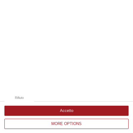
09 Agosto, 9:32
Edizioni provinciali
Catanzaro
Cosenza
Vibo Valentia
Reggio Calabria
Crotone
Rifiuto
Accetto
MORE OPTIONS
Corriere delle Calabria è una testata giornalistica di News&Com S.r.l