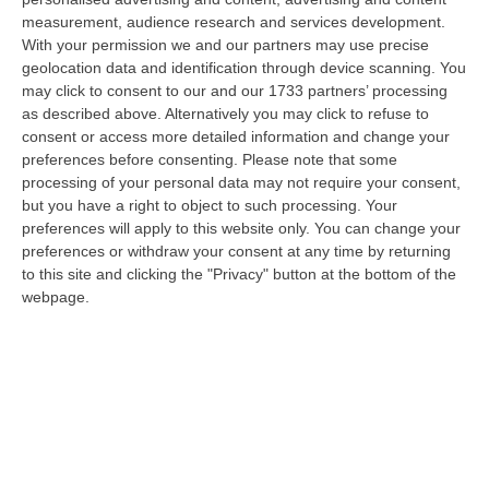
“giudice solo”, come era stato ribattezzato, Antonino Scopelliti…
measurement, audience research and services development.
09 Agosto, 10:31
With your permission we and our partners may use precise
geolocation data and identification through device scanning. You
Vinitaly A Reggio, Caligiuri: «Una Calabria Straordinaria Che
may click to consent to our and our 1733 partners’ processing
Merita Di Essere Rappresentata Nel Modo Giusto»
as described above. Alternatively you may click to refuse to
consent or access more detailed information and change your
“REGGIO CALABRIA Due giorni di vino, storia ed esposizioni delle
preferences before consenting.
Please note that some
eccellenze calabresi. Tutto in «un territorio che è meraviglioso, sul
processing of your personal data may not require your consent,
lungo…
but you have a right to object to such processing. Your
09 Agosto, 10:12
preferences will apply to this website only. You can change your
preferences or withdraw your consent at any time by returning
Rissa Tra Tifosi Durante Real Polistena-Sinopolese, Emessi Due
to this site and clicking the "Privacy" button at the bottom of the
Daspo
webpage.
“La polizia ha notificato due provvedimenti di daspo, emessi dalla
Questura di Reggio Calabria a fine luglio, nei confronti di tifosi ritenu…
09 Agosto, 9:36
Truffa Tramite False Piattaforme Di Criptovalute, Due Indagati
“Le criptovalute continuano a rappresentare uno degli strumenti più
frequentemente utilizzati dai truffatori per attirare potenziali vittime…