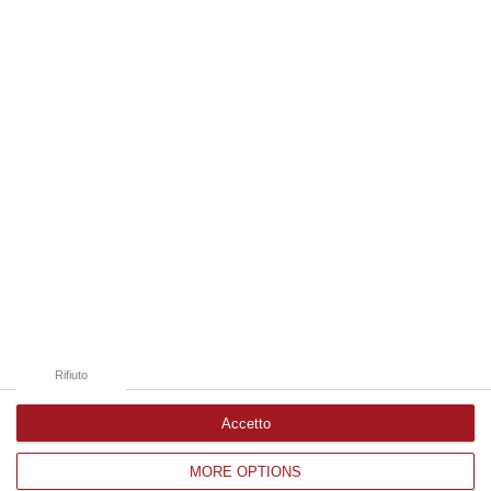
08 Agosto, 18:15
Edizioni provinciali
Catanzaro
Cosenza
Vibo Valentia
Reggio Calabria
Crotone
Rifiuto
Accetto
MORE OPTIONS