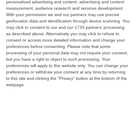
personalised advertising and content, advertising and content
08 Agosto, 19:27
measurement, audience research and services development.
With your permission we and our partners may use precise
Diamante, Ecco L’ordinanza Sul Divieto Per I 14enni In Strada
geolocation data and identification through device scanning. You
Senza Accompagnamento
may click to consent to our and our 1733 partners’ processing
“DIAMANTE (COSENZA) Tutela dei minori, contrasto ai fenomeni di
as described above. Alternatively you may click to refuse to
disagio e devianza minorile, sicurezza e decoro urbano, fruizione serena
consent or access more detailed information and change your
del…
preferences before consenting.
Please note that some
08 Agosto, 18:40
processing of your personal data may not require your consent,
but you have a right to object to such processing. Your
La Denuncia Di Si-Avs Calabria: «Bloccate In Mezzo Al Mare Oltre
preferences will apply to this website only. You can change your
500 Persone Dirette Al Corteo No Ponte»
preferences or withdraw your consent at any time by returning
to this site and clicking the "Privacy" button at the bottom of the
“LAMEZIA TERME Il segretario regionale Sinistra Italiana Avs
webpage.
della Calabria, Fernando Pignataro, in una nota ha segnala il ritardo con
il q…
08 Agosto, 18:25
Incidente Coinvolge Tre Auto Sull’A2: Due Feriti E Traffico
Rallentato Tra Altilia Grimaldi E San Mango
“LAMEZIA TERME A causa di un incidente che ha visto il coinvolgimento
di tre veicoli e il ferimento di due persone, si sono registrati oggi…