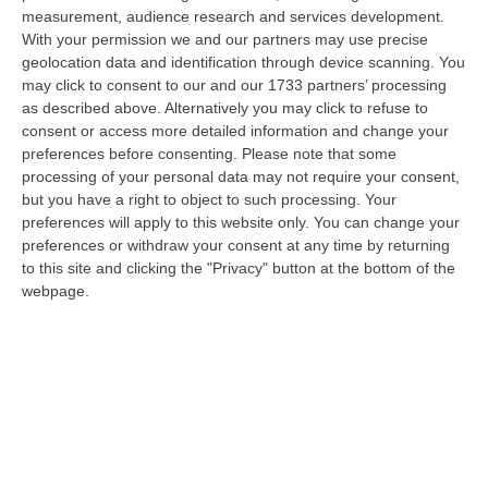
alle scoperture strutturali degli organici si aggiungono le assenze pe…
measurement, audience research and services development.
With your permission we and our partners may use precise
09 Agosto, 15:13
geolocation data and identification through device scanning. You
may click to consent to our and our 1733 partners’ processing
Meteo, Ondata Di Caldo Estremo Fino A Ferragosto
as described above. Alternatively you may click to refuse to
“Nella giornata di oggi ancora temporali, in alcuni casi molto intensi, sui
consent or access more detailed information and change your
rilievi di Alpi e Appennini, e in locale estensione fin verso le…
preferences before consenting.
Please note that some
09 Agosto, 15:10
processing of your personal data may not require your consent,
but you have a right to object to such processing. Your
Razionalizzazione Della Spesa Sanitaria E Acquisti Sotto Controllo.
preferences will apply to this website only. You can change your
La Strategia “anti-Sprechi” Della Regione
preferences or withdraw your consent at any time by returning
to this site and clicking the "Privacy" button at the bottom of the
“CATANZARO La razionalizzazione della spesa sanitaria passa dalla
webpage.
centralizzazione degli acquisti. È una delle direttrici individuate dalla…
09 Agosto, 14:37
Un’altra Tragedia Sulle Strade Vibonesi, Incidente Tra Zambrone E
Briatico: Muore Una Donna, Diversi Feriti
“VIBO VALENTIA Ancora sangue sulle strade vibonesi. Questa mattina un
altro tragico incidente è avvenuto sulla ex statale 522 tra Zambrone e…
09 Agosto, 13:34