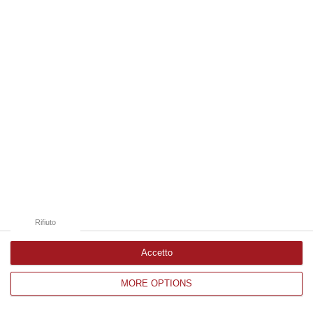
Edizioni provinciali
Catanzaro
Cosenza
Vibo Valentia
Reggio Calabria
Crotone
Rifiuto
Accetto
MORE OPTIONS
Corriere delle Calabria è una testata giornalistica di News&Com S.r.l
©2012-
-2026. Tutti i diritti riservati.