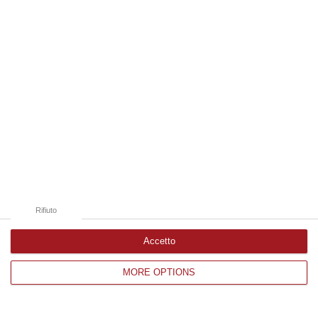
Edizioni provinciali
Catanzaro
Cosenza
Vibo Valentia
Reggio Calabria
Crotone
Rifiuto
Accetto
MORE OPTIONS
Corriere delle Calabria è una testata giornalistica di News&Com S.r.l
©2012-
-2026. Tutti i diritti riservati.
P.IVA. 03199620794, Via del mare 6/G, S.Eufemia, Lamezia Terme