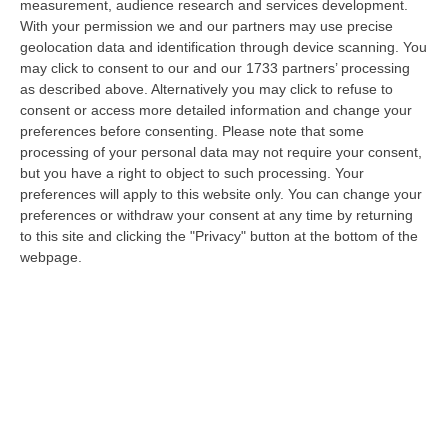
measurement, audience research and services development.
07 Agosto, 21:35
With your permission we and our partners may use precise
geolocation data and identification through device scanning. You
Meteo, Altri 10 Giorni Di Caldo Estremo
may click to consent to our and our 1733 partners’ processing
“ROMA La tregua varrà fino a domani: dopo il record di ieri con il bollino
as described above. Alternatively you may click to refuse to
rosso per tutte le 27 città monitorate e oggi con 26 allerte mass…
consent or access more detailed information and change your
07 Agosto, 20:33
preferences before consenting.
Please note that some
processing of your personal data may not require your consent,
Torna In Calabria: OSM Cerca Professionisti Calabresi Che Vivono
but you have a right to object to such processing. Your
Al Nord E Che Hanno Voglia Di Rientrare Nella Terra Di Origine
preferences will apply to this website only. You can change your
preferences or withdraw your consent at any time by returning
“Se per anni lasciare la Calabria è stata una scelta quasi obbligata oggi è
to this site and clicking the "Privacy" button at the bottom of the
possibile fare un’inversione di marcia grazie ad OSM Centro Cala…
webpage.
07 Agosto, 20:24
Tragedia A Calanna, 40enne Elettricista Muore Folgorato
“CALANNA Fabio Calabrò, 40enne elettricista è rimasto folgorato sul
lavoro mentre montava delle luminarie nel comune di Calanna.
Originario…
07 Agosto, 20:17