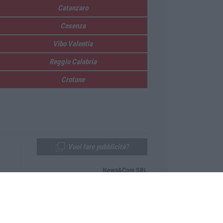
Catanzaro
Cosenza
Vibo Valentia
Reggio Calabria
Crotone
Vuoi fare pubblicità?
News&Com SRL
Telefono:
0968-53665
Email:
newsandcom@gmail.com