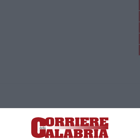
ica di News&Com S.r.l ©2012-
-2026. Tutti i diritti riservati.
ia, Lamezia Terme (CZ)
irettore responsabile Paola Militano |
Privacy