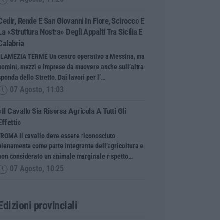
Cedir, Rende E San Giovanni In Fiore, Scirocco E
La «struttura Nostra» Degli Appalti Tra Sicilia E
Calabria
“LAMEZIA TERME Un centro operativo a Messina, ma
uomini, mezzi e imprese da muovere anche sull’altra
sponda dello Stretto. Dai lavori per l’…
07 Agosto, 11:03
«Il Cavallo Sia Risorsa Agricola A Tutti Gli
Effetti»
“ROMA Il cavallo deve essere riconosciuto
pienamente come parte integrante dell’agricoltura e
non considerato un animale marginale rispetto…
07 Agosto, 10:25
Edizioni provinciali