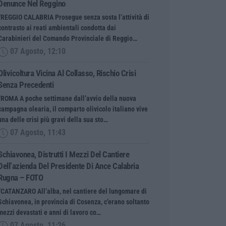
Denunce Nel Reggino
“REGGIO CALABRIA Prosegue senza sosta l’attività di
contrasto ai reati ambientali condotta dai
Carabinieri del Comando Provinciale di Reggio…
07 Agosto, 12:10
Olivicoltura Vicina Al Collasso, Rischio Crisi
Senza Precedenti
“ROMA A poche settimane dall’avvio della nuova
campagna olearia, il comparto olivicolo italiano vive
una delle crisi più gravi della sua sto…
07 Agosto, 11:43
Schiavonea, Distrutti I Mezzi Del Cantiere
Dell’azienda Del Presidente Di Ance Calabria
Rugna – FOTO
“CATANZARO All’alba, nel cantiere del lungomare di
Schiavonea, in provincia di Cosenza, c’erano soltanto
mezzi devastati e anni di lavoro co…
07 Agosto, 11:26