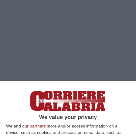
Clicca e segui “Corriere della Calabria” su Google News
COSENZA
Con l’assegnazione delle Bandiere
We value your privacy
Blu 2025, l’Italia conferma il proprio impegno
We and our
partners
store and/or access information on a
device, such as cookies and process personal data, such as
per la tutela ambientale e la qualità delle