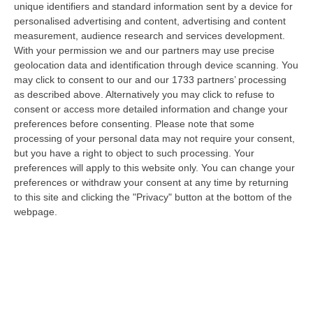
unique identifiers and standard information sent by a device for
coste. Sono 246 i Comuni rivieraschi premiati
personalised advertising and content, advertising and content
measurement, audience research and services development.
quest’anno (dieci in più rispetto al 2024) e
With your permission we and our partners may use precise
487 le spiagge riconosciute, pari all’11,5% di
geolocation data and identification through device scanning. You
quelle premiate a livello mondiale.
Tra le
may click to consent to our and our 1733 partners’ processing
as described above. Alternatively you may click to refuse to
regioni sul podio spicca la Calabria, che
consent or access more detailed information and change your
guadagna tre nuove Bandiere Blu e
preferences before consenting.
Please note that some
processing of your personal data may not require your consent,
raggiunge quota 23 località premiate
.
but you have a right to object to such processing. Your
I tre nuovi ingressi calabresi
Cariati
,
preferences will apply to this website only. You can change your
preferences or withdraw your consent at any time by returning
Corigliano Rossano
e
Cropani
, rappresentano
to this site and clicking the "Privacy" button at the bottom of the
un importante riconoscimento. Questo balzo
webpage.
in avanti
colloca la Calabria al terzo posto
nella classifica nazionale
, alle spalle solo
della Liguria (33 località, ma in calo di una) e
della Puglia, che sale a 27 con tre nuovi
ingressi.