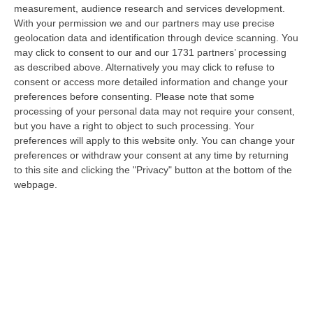
06 Agosto, 17:12
measurement, audience research and services development.
With your permission we and our partners may use precise
Cedir Di Reggio, L’appalto Da 4 Milioni E Il Controllo Occulto Di
geolocation data and identification through device scanning. You
Scirocco Dietro L’impresa. «L’ha Fatto Franco, Non L’ho Fatto Io»
may click to consent to our and our 1731 partners’ processing
as described above. Alternatively you may click to refuse to
“REGGIO CALABRIA Un appalto pubblico da oltre quattro milioni di euro
consent or access more detailed information and change your
per ridurre i consumi energetici del Centro direzionale di Reggio Cala…
preferences before consenting.
Please note that some
06 Agosto, 17:06
processing of your personal data may not require your consent,
but you have a right to object to such processing. Your
Sanità, Pd E Fp Cgil All’attacco: «Trionfalismi Fuori Luogo»
preferences will apply to this website only. You can change your
“LAMEZIA TERME “Ma di quale uscita dal commissariamento della sanità
preferences or withdraw your consent at any time by returning
calabrese stiamo parlando? La realtà dei fatti smentisce definitivament…
to this site and clicking the "Privacy" button at the bottom of the
06 Agosto, 16:55
webpage.
Cosenza, Morte Mohamed Bessioud. Orrico: «Una Ferita Profonda
Che Necessita Giustizia»
“COSENZA «La tragica morte di Mohamed Amin Bessioud, il
venticinquenne di nazionalità italiana e di origini tunisine lanciatosi nel
vuoto ne…
06 Agosto, 16:51