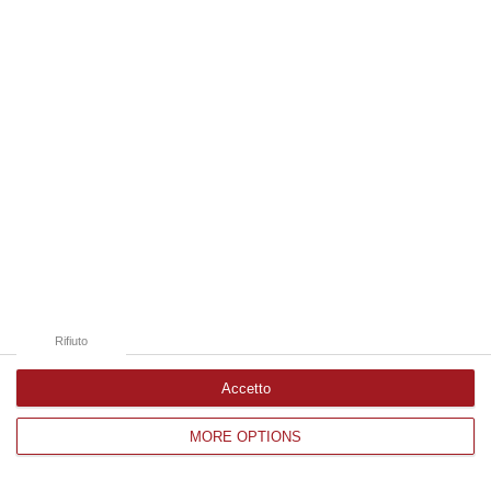
Edizioni provinciali
Catanzaro
Cosenza
Vibo Valentia
Reggio Calabria
Crotone
Rifiuto
Accetto
MORE OPTIONS
Corriere delle Calabria è una testata giornalistica di News&Com S.r.l
©2012-
-2026. Tutti i diritti riservati.