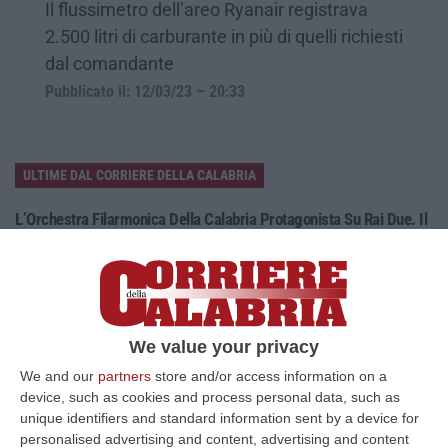
Il flussimetro dell’areo Ryanair registrava
2.500 litri di carburante in più di quelli richiesti
dal comandante
Pubblicato il: 12/03/23 – 20:33
ULTIME DAL CORRIERE DELLA CALABRIA
L’Orchestra Filarmonica Della Calabria Protagonista Su Rai Due. Il
9 Agosto In Onda “La Notte Del Mare”
“PIZZO Nella suggestiva cornice del Castello Murat di Pizzo torna “La
Notte del Mare”, l’evento televisivo e culturale giunto alla sua quart…
06 Agosto, 17:37
We value your privacy
Ponte, Ok Alla Fase Della Progettazione Esecutiva
We and our
partners
store and/or access information on a
“ROMA Si è conclusa l’assemblea generale del Consiglio Superiore dei
device, such as cookies and process personal data, such as
Lavori Pubblici, convocata per esaminare e discutere del Collegamento
unique identifiers and standard information sent by a device for
s…
personalised advertising and content, advertising and content