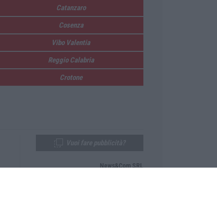
Catanzaro
Cosenza
Vibo Valentia
Reggio Calabria
Crotone
Vuoi fare pubblicità?
News&Com SRL
Telefono:
0968-53665
Email:
newsandcom@gmail.com