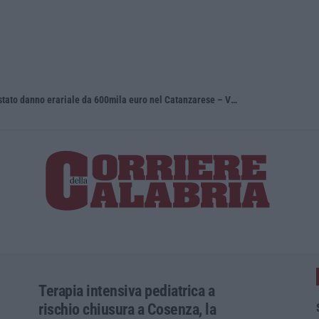
Depuratori e illeciti ambientali: contestato danno erariale da 600mila euro nel Catanzarese – VIDEO
Dl sicurez
Terapia intensiva pediatrica a
rischio chiusura a Cosenza, la