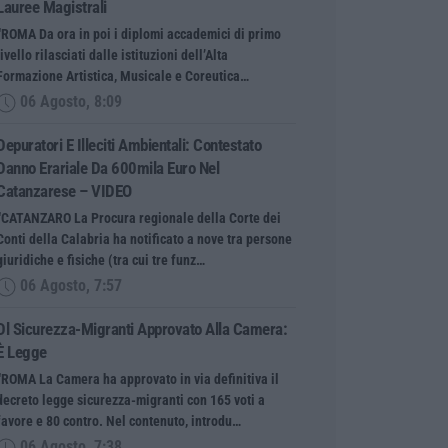
Lauree Magistrali
“ROMA Da ora in poi i diplomi accademici di primo
livello rilasciati dalle istituzioni dell’Alta
Formazione Artistica, Musicale e Coreutica…
06 Agosto, 8:09
Depuratori E Illeciti Ambientali: Contestato
Danno Erariale Da 600mila Euro Nel
Catanzarese – VIDEO
“CATANZARO La Procura regionale della Corte dei
Conti della Calabria ha notificato a nove tra persone
giuridiche e fisiche (tra cui tre funz…
06 Agosto, 7:57
Dl Sicurezza-Migranti Approvato Alla Camera:
È Legge
“ROMA La Camera ha approvato in via definitiva il
decreto legge sicurezza-migranti con 165 voti a
favore e 80 contro. Nel contenuto, introdu…
06 Agosto, 7:38