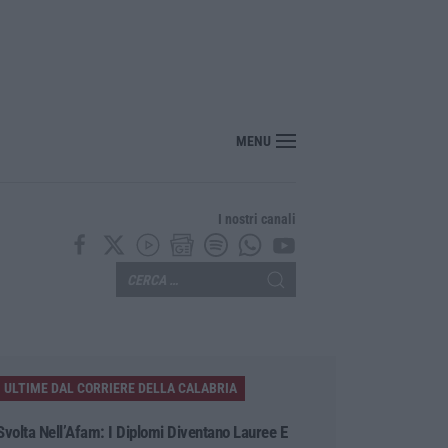
za-migranti approvato alla Camera: è legge
MENU
I nostri canali
ULTIME DAL CORRIERE DELLA CALABRIA
Svolta Nell’Afam: I Diplomi Diventano Lauree E