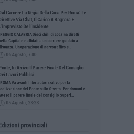
Dal Carcere La Regia Della Coca Per Roma: Le
Direttive Via Chat, Il Carico A Bagnara E
L’imprevisto Dell’incidente
“REGGIO CALABRIA Dieci chili di cocaina diretti
nella Capitale e affidati a un corriere guidato a
distanza. Un’operazione di narcotraffico s…
06 Agosto, 7:00
Ponte, In Arrivo Il Parere Finale Del Consiglio
Dei Lavori Pubblici
“ROMA Va avanti l’iter autorizzativo per la
realizzazione del Ponte sullo Stretto. Per domani è
atteso il parere finale del Consiglio Superi…
05 Agosto, 23:23
Edizioni provinciali