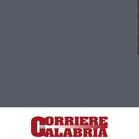
ica di News&Com S.r.l ©2012-
-2026. Tutti i diritti riservati.
ia, Lamezia Terme (CZ)
irettore responsabile Paola Militano |
Privacy