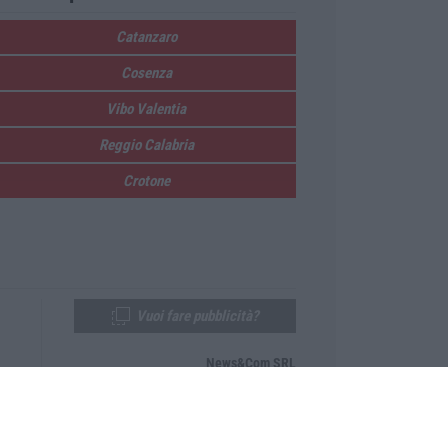
Catanzaro
Cosenza
Vibo Valentia
Reggio Calabria
Crotone
Vuoi fare pubblicità?
News&Com SRL
Telefono:
0968-53665
Email:
newsandcom@gmail.com