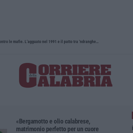
Antonino Scopelliti, il “giudice solo” contro le mafie. L’agguato nel 1991 e il patto tra ‘ndrangheta e Cosa nostra
«Bergamotto e olio calabrese,
matrimonio perfetto per un cuore