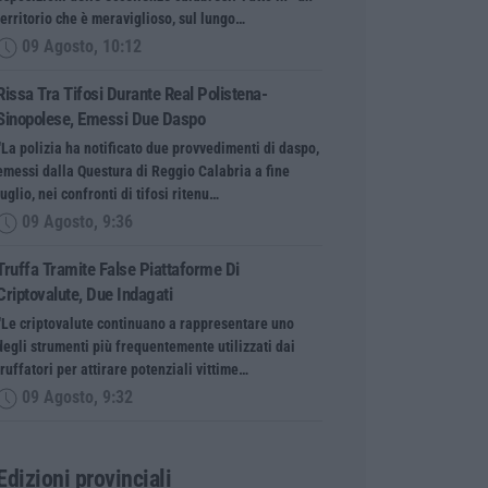
territorio che è meraviglioso, sul lungo…
09 Agosto, 10:12
Rissa Tra Tifosi Durante Real Polistena-
Sinopolese, Emessi Due Daspo
“La polizia ha notificato due provvedimenti di daspo,
emessi dalla Questura di Reggio Calabria a fine
luglio, nei confronti di tifosi ritenu…
09 Agosto, 9:36
Truffa Tramite False Piattaforme Di
Criptovalute, Due Indagati
“Le criptovalute continuano a rappresentare uno
degli strumenti più frequentemente utilizzati dai
truffatori per attirare potenziali vittime…
09 Agosto, 9:32
Edizioni provinciali