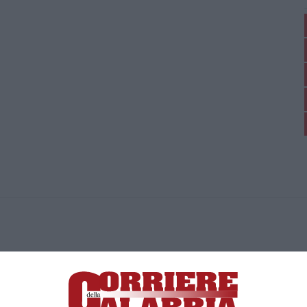
ica di News&Com S.r.l ©2012-
-2026. Tutti i diritti riservati.
ia, Lamezia Terme (CZ)
irettore responsabile Paola Militano |
Privacy