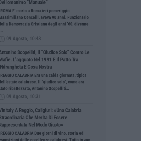
Dell’omonimo “manuale”
“ROMA E’ morto a Roma ieri pomeriggio
Massimiliano Cencelli, aveva 90 anni. Funzionario
della Democrazia Cristiana degli anni ’60, divenne
f…
09 Agosto, 10:43
Antonino Scopelliti, Il “giudice Solo” Contro Le
Mafie. L’agguato Nel 1991 E Il Patto Tra
‘ndrangheta E Cosa Nostra
“REGGIO CALABRIA Era una calda giornata, tipica
dell’estate calabrese. Il “giudice solo”, come era
stato ribattezzato, Antonino Scopelliti…
09 Agosto, 10:31
Vinitaly A Reggio, Caligiuri: «Una Calabria
Straordinaria Che Merita Di Essere
Rappresentata Nel Modo Giusto»
“REGGIO CALABRIA Due giorni di vino, storia ed
esposizioni delle eccellenze calabresi. Tutto in «un