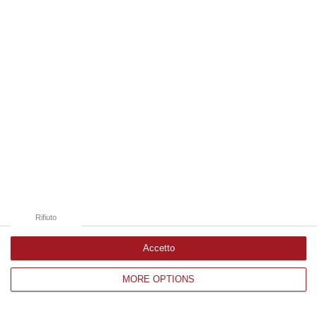
Edizioni provinciali
Catanzaro
Cosenza
Vibo Valentia
Reggio Calabria
Crotone
Rifiuto
Accetto
MORE OPTIONS
Corriere delle Calabria è una testata giornalistica di News&Com S.r.l
©2012-
-2026. Tutti i diritti riservati.