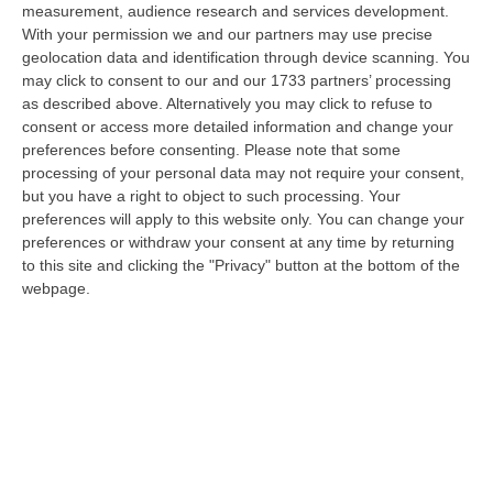
measurement, audience research and services development.
Il Killer Nascosto Nel Buio E La «condanna A Morte» Decisa Dalla
With your permission we and our partners may use precise
Cosca Scalise. Dieci Anni Fa L’omicidio Pagliuso
geolocation data and identification through device scanning. You
may click to consent to our and our 1733 partners’ processing
“LAMEZIA TERME Un foro nella recinzione, un uomo nascosto nel buio e
as described above. Alternatively you may click to refuse to
tre colpi esplosi in appena due secondi. Francesco Pagliuso non ebbe
consent or access more detailed information and change your
ne…
preferences before consenting.
Please note that some
09 Agosto, 7:00
processing of your personal data may not require your consent,
but you have a right to object to such processing. Your
All’asta Il Pallone Della “mano Di Dio” Di Maradona
preferences will apply to this website only. You can change your
“ROMA Il pallone con cui Diego Maradona segnò durante la storica
preferences or withdraw your consent at any time by returning
vittoria dell’Argentina sull’Inghilterra ai Mondiali del 1986 potrebbe
to this site and clicking the "Privacy" button at the bottom of the
esse…
webpage.
08 Agosto, 23:28
Milano, Vannacci Candida Il Generale Burgio
“ROMA “La sfida delle grandi città correremo in tutte le grandi città
Milano, Bologna, Roma e Napoli. Ci presenteremo come Futuro
nazionale…
08 Agosto, 22:19