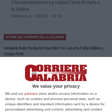
Il bombardamento ha colpito l’area di Haifa e
la Galilea
Pubblicato il: 14/06/25 – 23:16
ULTIME DAL CORRIERE DELLA CALABRIA
Incidente Sulla Strada Dei Due Mari Tra Lamezia E Marcellinara,
Cinque Feriti
“LAMEZIA TERME A causa di un incidente verificatosi al km 21,000 sulla
strada statale 280 “Dei Due Mari”, è provvisoriamente chiusa la car…
09 Agosto, 8:34
Nasconde Droga Sotto Un Masso In Una Via Di Roccabernarda,
We value your privacy
Denunciato Un Uomo
We and our
partners
store and/or access information on a
“PETILIA POLICASTRO Prosegue senza sosta l’attività di contrasto alla
device, such as cookies and process personal data, such as
diffusione delle sostanze stupefacenti condotta dai Carabinieri della…
unique identifiers and standard information sent by a device for
09 Agosto, 7:55
personalised advertising and content, advertising and content