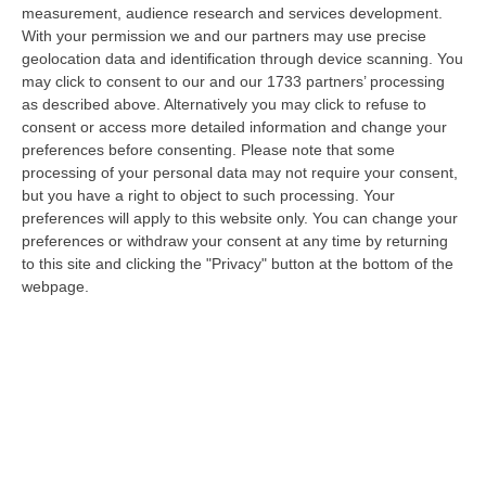
09 Agosto, 12:52
measurement, audience research and services development.
With your permission we and our partners may use precise
Evade Dai Domiciliari, Boss Ergastolano Torna In Carcere
geolocation data and identification through device scanning. You
may click to consent to our and our 1733 partners’ processing
“È tornato in carcere Giovanni Calasso, 61 anni, storico esponente della
as described above. Alternatively you may click to refuse to
Sacra Corona Unita e già condannato all’ergastolo, arrestato il 1°…
consent or access more detailed information and change your
09 Agosto, 12:18
preferences before consenting.
Please note that some
processing of your personal data may not require your consent,
In Fiamme Nella Notte Il Capannone Di Un’azienda A
but you have a right to object to such processing. Your
Montegiordano, Danni Da Oltre Un Milione Di Euro
preferences will apply to this website only. You can change your
“MONTEGIORDANO Un grosso incendio ha colpito questa notte un
preferences or withdraw your consent at any time by returning
capannone della Sassone Tartufi, azienda di Montegiordano
to this site and clicking the "Privacy" button at the bottom of the
specializzata nella c…
webpage.
09 Agosto, 11:59
È Morto Massimiliano Cencelli, Fu Ideatore Dell’omonimo
“manuale”
“ROMA E’ morto a Roma ieri pomeriggio Massimiliano Cencelli, aveva 90
anni. Funzionario della Democrazia Cristiana degli anni ’60, divenne f…
09 Agosto, 10:43