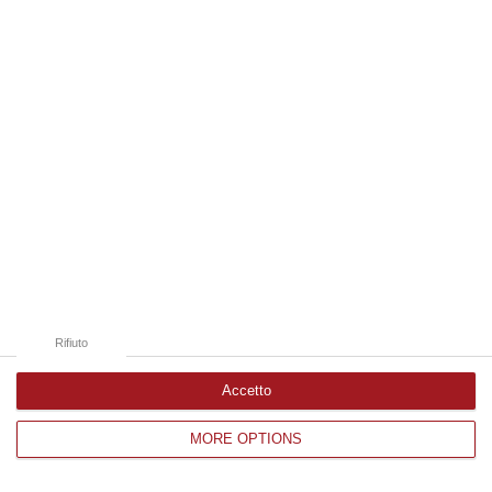
Edizioni provinciali
Catanzaro
Cosenza
Vibo Valentia
Reggio Calabria
Crotone
Rifiuto
Accetto
MORE OPTIONS
Corriere delle Calabria è una testata giornalistica di News&Com S.r.l
©2012-
-2026. Tutti i diritti riservati.