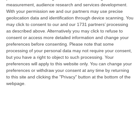
alla Calabria nell’ambito del piano assegnazioni del Dipartimento de…
measurement, audience research and services development.
With your permission we and our partners may use precise
06 Agosto, 8:56
geolocation data and identification through device scanning. You
may click to consent to our and our 1731 partners’ processing
Svolta Nell’Afam: I Diplomi Diventano Lauree E Lauree Magistrali
as described above. Alternatively you may click to refuse to
“ROMA Da ora in poi i diplomi accademici di primo livello rilasciati dalle
consent or access more detailed information and change your
istituzioni dell’Alta Formazione Artistica, Musicale e Coreutica…
preferences before consenting.
Please note that some
06 Agosto, 8:09
processing of your personal data may not require your consent,
but you have a right to object to such processing. Your
Depuratori E Illeciti Ambientali: Contestato Danno Erariale Da
preferences will apply to this website only. You can change your
600mila Euro Nel Catanzarese – VIDEO
preferences or withdraw your consent at any time by returning
to this site and clicking the "Privacy" button at the bottom of the
“CATANZARO La Procura regionale della Corte dei Conti della Calabria
webpage.
ha notificato a nove tra persone giuridiche e fisiche (tra cui tre funz…
06 Agosto, 7:57
Dl Sicurezza-Migranti Approvato Alla Camera: È Legge
“ROMA La Camera ha approvato in via definitiva il decreto legge
sicurezza-migranti con 165 voti a favore e 80 contro. Nel contenuto,
introdu…
06 Agosto, 7:38