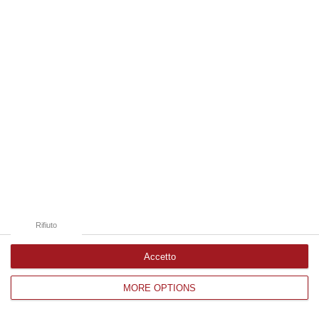
Edizioni provinciali
Catanzaro
Cosenza
Vibo Valentia
Reggio Calabria
Crotone
Rifiuto
Accetto
MORE OPTIONS
Corriere delle Calabria è una testata giornalistica di News&Com S.r.l
©2012-
-2026. Tutti i diritti riservati.