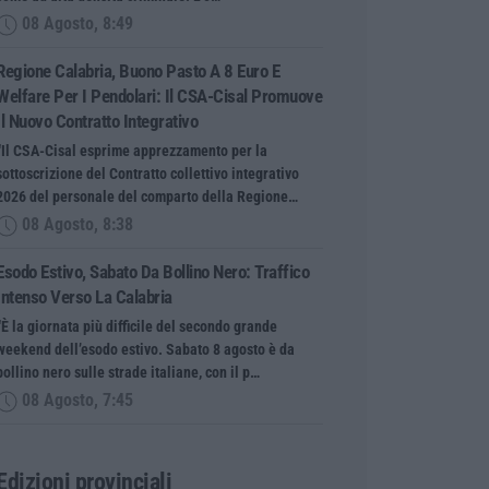
08 Agosto, 8:49
Regione Calabria, Buono Pasto A 8 Euro E
Welfare Per I Pendolari: Il CSA-Cisal Promuove
Il Nuovo Contratto Integrativo
“Il CSA-Cisal esprime apprezzamento per la
sottoscrizione del Contratto collettivo integrativo
2026 del personale del comparto della Regione…
08 Agosto, 8:38
Esodo Estivo, Sabato Da Bollino Nero: Traffico
Intenso Verso La Calabria
“È la giornata più difficile del secondo grande
weekend dell’esodo estivo. Sabato 8 agosto è da
bollino nero sulle strade italiane, con il p…
08 Agosto, 7:45
Edizioni provinciali