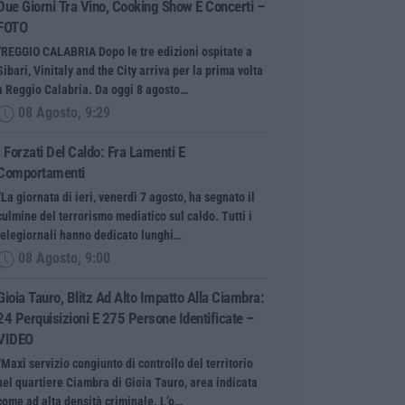
Due Giorni Tra Vino, Cooking Show E Concerti –
FOTO
“REGGIO CALABRIA Dopo le tre edizioni ospitate a
Sibari, Vinitaly and the City arriva per la prima volta
a Reggio Calabria. Da oggi 8 agosto…
08 Agosto, 9:29
I Forzati Del Caldo: Fra Lamenti E
Comportamenti
“La giornata di ieri, venerdì 7 agosto, ha segnato il
culmine del terrorismo mediatico sul caldo. Tutti i
telegiornali hanno dedicato lunghi…
08 Agosto, 9:00
Gioia Tauro, Blitz Ad Alto Impatto Alla Ciambra:
24 Perquisizioni E 275 Persone Identificate –
VIDEO
“Maxi servizio congiunto di controllo del territorio
nel quartiere Ciambra di Gioia Tauro, area indicata
come ad alta densità criminale. L’o…