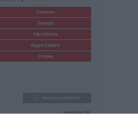
Catanzaro
Cosenza
Vibo Valentia
Reggio Calabria
Crotone
Vuoi fare pubblicità?
News&Com SRL
Telefono:
0968-53665
Email:
newsandcom@gmail.com