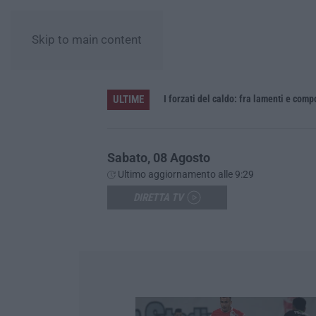
Skip to main content
ULTIME
Vinitaly and the City sbarca a Reggio Calabria: due giorni tra vino, cooking show e concerti – FOTO
I forzati del caldo: fra lamenti e com
Sabato, 08 Agosto
Ultimo aggiornamento alle 9:29
DIRETTA TV