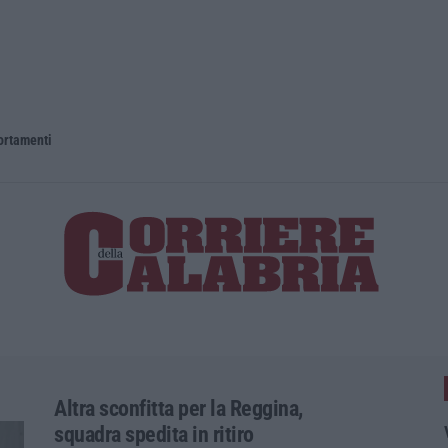
portamenti
Altra sconfitta per la Reggina,
squadra spedita in ritiro