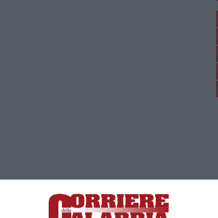
ica di News&Com S.r.l ©2012-
-2026. Tutti i diritti riservati.
ia, Lamezia Terme (CZ)
irettore responsabile Paola Militano |
Privacy