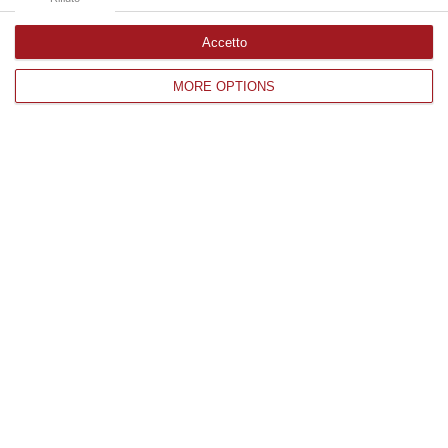
Accetto
Edizioni provinciali
MORE OPTIONS
Catanzaro
Cosenza
Vibo Valentia
Reggio Calabria
Crotone
Corriere delle Calabria è una testata giornalistica di News&Com S.r.l
©2012-
-2026. Tutti i diritti riservati.