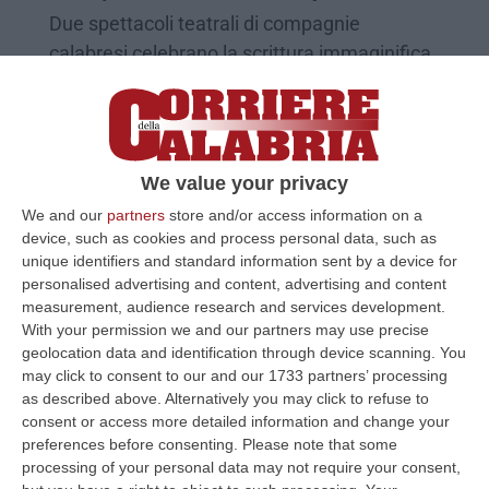
Due spettacoli teatrali di compagnie
calabresi celebrano la scrittura immaginifica
del romanzo di Stefano D’Arrigo
Pubblicato il: 29/04/25 – 11:57
We value your privacy
We and our
partners
store and/or access information on a
device, such as cookies and process personal data, such as
unique identifiers and standard information sent by a device for
personalised advertising and content, advertising and content
measurement, audience research and services development.
With your permission we and our partners may use precise
geolocation data and identification through device scanning. You
may click to consent to our and our 1733 partners’ processing
as described above. Alternatively you may click to refuse to
consent or access more detailed information and change your
TIP Teatro, a Lamezia una “zattera” per
preferences before consenting.
Please note that some
salvarsi dai «disastri culturali» – VIDEO
processing of your personal data may not require your consent,