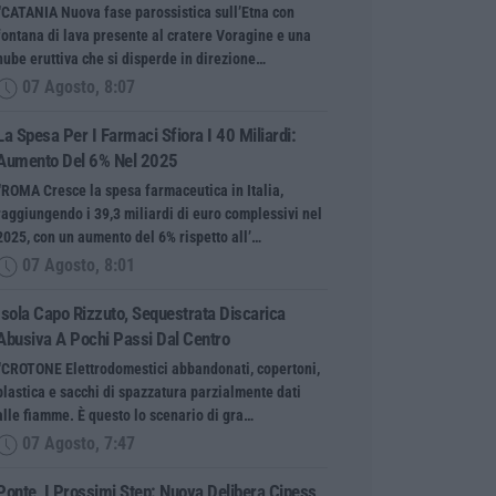
“CATANIA Nuova fase parossistica sull’Etna con
fontana di lava presente al cratere Voragine e una
nube eruttiva che si disperde in direzione…
07 Agosto, 8:07
La Spesa Per I Farmaci Sfiora I 40 Miliardi:
Aumento Del 6% Nel 2025
“ROMA Cresce la spesa farmaceutica in Italia,
raggiungendo i 39,3 miliardi di euro complessivi nel
2025, con un aumento del 6% rispetto all’…
07 Agosto, 8:01
Isola Capo Rizzuto, Sequestrata Discarica
Abusiva A Pochi Passi Dal Centro
“CROTONE Elettrodomestici abbandonati, copertoni,
plastica e sacchi di spazzatura parzialmente dati
alle fiamme. È questo lo scenario di gra…
07 Agosto, 7:47
Ponte, I Prossimi Step: Nuova Delibera Cipess