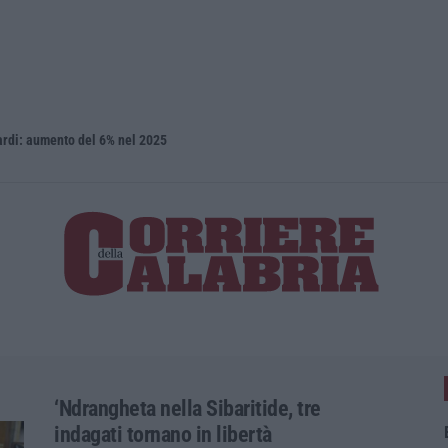
iardi: aumento del 6% nel 2025
Isola Capo 
‘Ndrangheta nella Sibaritide, tre
indagati tornano in libertà