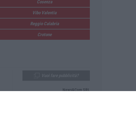
Cosenza
Vibo Valentia
Reggio Calabria
Crotone
Vuoi fare pubblicità?
News&Com SRL
Telefono:
0968-53665
Email:
newsandcom@gmail.com