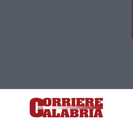
ica di News&Com S.r.l ©2012-
-2026. Tutti i diritti riservati.
ia, Lamezia Terme (CZ)
irettore responsabile Paola Militano |
Privacy