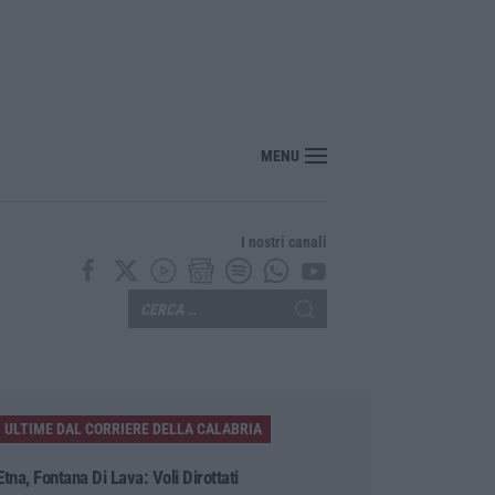
Rizzuto, sequestrata discarica abusiva a pochi passi dal centro
MENU
I nostri canali
ULTIME DAL CORRIERE DELLA CALABRIA
Etna, Fontana Di Lava: Voli Dirottati