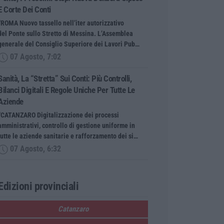
E Corte Dei Conti
“ROMA Nuovo tassello nell’iter autorizzativo
del Ponte sullo Stretto di Messina. L’Assemblea
generale del Consiglio Superiore dei Lavori Pub…
07 Agosto, 7:02
Sanità, La “stretta” Sui Conti: Più Controlli,
Bilanci Digitali E Regole Uniche Per Tutte Le
Aziende
“CATANZARO Digitalizzazione dei processi
amministrativi, controllo di gestione uniforme in
tutte le aziende sanitarie e rafforzamento dei si…
07 Agosto, 6:32
Edizioni provinciali
Catanzaro