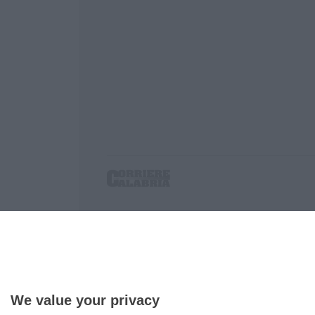
Corriere delle Calabria è una testata giornalist
P.IVA. 03199620794, Via del mare 6/G, S.Eufem
Iscrizione tribunale di Lamezia Terme 5/2011 - D
Effettua una ricerca sul Corriere delle Calabria
We value your privacy