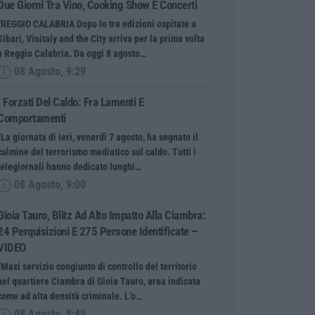
Due Giorni Tra Vino, Cooking Show E Concerti
“REGGIO CALABRIA Dopo le tre edizioni ospitate a
Sibari, Vinitaly and the City arriva per la prima volta
a Reggio Calabria. Da oggi 8 agosto…
08 Agosto, 9:29
I Forzati Del Caldo: Fra Lamenti E
Comportamenti
“La giornata di ieri, venerdì 7 agosto, ha segnato il
culmine del terrorismo mediatico sul caldo. Tutti i
telegiornali hanno dedicato lunghi…
08 Agosto, 9:00
Gioia Tauro, Blitz Ad Alto Impatto Alla Ciambra:
24 Perquisizioni E 275 Persone Identificate –
VIDEO
“Maxi servizio congiunto di controllo del territorio
nel quartiere Ciambra di Gioia Tauro, area indicata
come ad alta densità criminale. L’o…
08 Agosto, 8:49