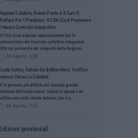
Regione Calabria, Buono Pasto A 8 Euro E
Welfare Per I Pendolari: Il CSA-Cisal Promuove
Il Nuovo Contratto Integrativo
“Il CSA-Cisal esprime apprezzamento per la
sottoscrizione del Contratto collettivo integrativo
2026 del personale del comparto della Regione…
08 Agosto, 8:38
Esodo Estivo, Sabato Da Bollino Nero: Traffico
Intenso Verso La Calabria
“È la giornata più difficile del secondo grande
weekend dell’esodo estivo. Sabato 8 agosto è da
bollino nero sulle strade italiane, con il p…
08 Agosto, 7:45
Edizioni provinciali