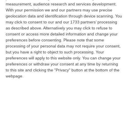
08 Agosto, 12:29
measurement, audience research and services development.
With your permission we and our partners may use precise
Elettricista Morto Folgorato A Calanna, Disposta L’autopsia:
geolocation data and identification through device scanning. You
Sequestrato Il Furgone Della Ditta
may click to consent to our and our 1733 partners’ processing
as described above. Alternatively you may click to refuse to
“REGGIO CALABRIA La Procura della Repubblica di Reggio Calabria ha
consent or access more detailed information and change your
disposto l’autopsia sul corpo di Antonino Fabio Calabrò, l’elettricista d…
preferences before consenting.
Please note that some
08 Agosto, 12:09
processing of your personal data may not require your consent,
but you have a right to object to such processing. Your
Cresce L’attesa Per La XXV Festa Nazionale Dello Stocco Di
preferences will apply to this website only. You can change your
Cittanova
preferences or withdraw your consent at any time by returning
“CITTANOVA E’ già iniziato il conto alla rovescia in vista della XXV Festa
to this site and clicking the "Privacy" button at the bottom of the
Nazionale dello Stocco di Cittanova. Il celebre evento dell’estat…
webpage.
08 Agosto, 11:40
Vinitaly A Reggio Calabria, Cisl E Fai Cisl: «Occasione Di Grande
Rilievo Per Il Territorio»
“REGGIO CALABRIA L’approdo di Vinitaly a Reggio Calabria rappresenta
un’occasione di grande rilievo per il territorio metropolitano e per l’…
08 Agosto, 11:04