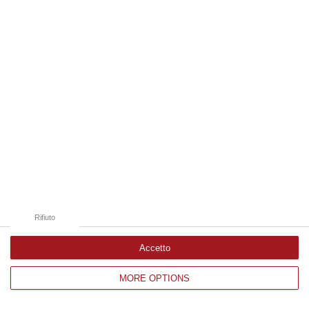
Edizioni provinciali
Catanzaro
Cosenza
Vibo Valentia
Reggio Calabria
Crotone
Rifiuto
Accetto
MORE OPTIONS
Corriere delle Calabria è una testata giornalistica di News&Com S.r.l
©2012-
-2026. Tutti i diritti riservati.