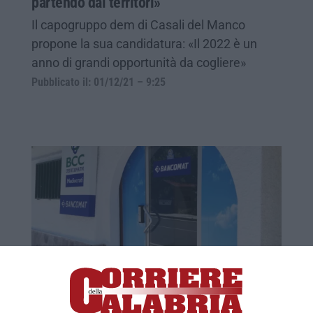
partendo dai territori»
Il capogruppo dem di Casali del Manco
propone la sua candidatura: «Il 2022 è un
anno di grandi opportunità da cogliere»
Pubblicato il: 01/12/21 – 9:25
Installato a Lorica il servizio bancomat
La soddisfazione del consigliere De Donato: