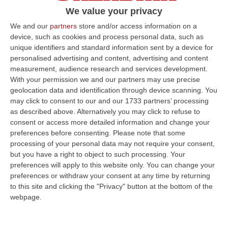
«La sinergia a vari livelli, ancora una volta
We value your privacy
dimostra ottimi risultati»
We and our
partners
store and/or access information on a
device, such as cookies and process personal data, such as
Pubblicato il: 18/07/20 – 16:48
unique identifiers and standard information sent by a device for
personalised advertising and content, advertising and content
measurement, audience research and services development.
With your permission we and our partners may use precise
ULTIME DAL CORRIERE DELLA CALABRIA
geolocation data and identification through device scanning. You
may click to consent to our and our 1733 partners’ processing
All’asta Il Pallone Della “mano Di Dio” Di Maradona
as described above. Alternatively you may click to refuse to
“ROMA Il pallone con cui Diego Maradona segnò durante la storica
consent or access more detailed information and change your
vittoria dell’Argentina sull’Inghilterra ai Mondiali del 1986 potrebbe
preferences before consenting.
Please note that some
esse…
processing of your personal data may not require your consent,
08 Agosto, 23:28
but you have a right to object to such processing. Your
preferences will apply to this website only. You can change your
Milano, Vannacci Candida Il Generale Burgio
preferences or withdraw your consent at any time by returning
to this site and clicking the "Privacy" button at the bottom of the
“ROMA “La sfida delle grandi città correremo in tutte le grandi città
webpage.
Milano, Bologna, Roma e Napoli. Ci presenteremo come Futuro
nazionale…
08 Agosto, 22:19