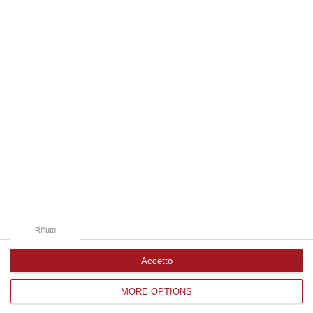
09 Agosto, 9:32
Edizioni provinciali
Catanzaro
Cosenza
Vibo Valentia
Reggio Calabria
Crotone
Rifiuto
Accetto
MORE OPTIONS
Corriere delle Calabria è una testata giornalistica di News&Com S.r.l