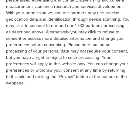
“giudice solo”, come era stato ribattezzato, Antonino Scopelliti…
measurement, audience research and services development.
09 Agosto, 10:31
With your permission we and our partners may use precise
geolocation data and identification through device scanning. You
Vinitaly A Reggio, Caligiuri: «Una Calabria Straordinaria Che
may click to consent to our and our 1733 partners’ processing
Merita Di Essere Rappresentata Nel Modo Giusto»
as described above. Alternatively you may click to refuse to
consent or access more detailed information and change your
“REGGIO CALABRIA Due giorni di vino, storia ed esposizioni delle
preferences before consenting.
Please note that some
eccellenze calabresi. Tutto in «un territorio che è meraviglioso, sul
processing of your personal data may not require your consent,
lungo…
but you have a right to object to such processing. Your
09 Agosto, 10:12
preferences will apply to this website only. You can change your
preferences or withdraw your consent at any time by returning
Rissa Tra Tifosi Durante Real Polistena-Sinopolese, Emessi Due
to this site and clicking the "Privacy" button at the bottom of the
Daspo
webpage.
“La polizia ha notificato due provvedimenti di daspo, emessi dalla
Questura di Reggio Calabria a fine luglio, nei confronti di tifosi ritenu…
09 Agosto, 9:36
Truffa Tramite False Piattaforme Di Criptovalute, Due Indagati
“Le criptovalute continuano a rappresentare uno degli strumenti più
frequentemente utilizzati dai truffatori per attirare potenziali vittime…