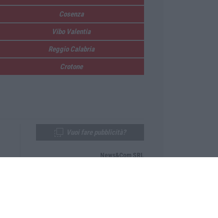
Cosenza
Vibo Valentia
Reggio Calabria
Crotone
Vuoi fare pubblicità?
News&Com SRL
Telefono:
0968-53665
Email:
newsandcom@gmail.com