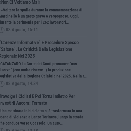
«Non Ci Voltiamo Mai»
” «Voltare le spalle durante la commemorazione di
Marcinelle è un gesto grave e vergognoso. Oggi,
durante la cerimonia per i 262 lavoratori…
08 Agosto, 15:11
“Carenze Informative” E Procedure Spesso
“saltate”. Le Criticità Della Legislazione
Regionale Nel 2025
“CATANZARO La Corte dei Conti promuove “con
riserva” (con molte riserve…) la produzione
legislativa della Regione Calabria nel 2025. Nella r…
08 Agosto, 14:34
Travolge I Ciclisti E Poi Torna Indietro Per
Investirli Ancora: Fermato
“Una mattinata in bicicletta si è trasformata in una
scena di violenza a Lanzo Torinese, lungo la strada
che conduce verso Coassolo. Un auto…
08 Agosto, 13:18