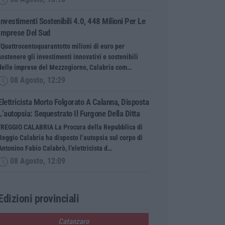
Investimenti Sostenibili 4.0, 448 Milioni Per Le
Imprese Del Sud
“Quattrocentoquarantotto milioni di euro per
sostenere gli investimenti innovativi e sostenibili
delle imprese del Mezzogiorno, Calabria com…
08 Agosto, 12:29
Elettricista Morto Folgorato A Calanna, Disposta
L’autopsia: Sequestrato Il Furgone Della Ditta
“REGGIO CALABRIA La Procura della Repubblica di
Reggio Calabria ha disposto l’autopsia sul corpo di
Antonino Fabio Calabrò, l’elettricista d…
08 Agosto, 12:09
Edizioni provinciali
Catanzaro