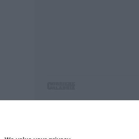
Corriere delle Calabria è una testata giornalist
P.IVA. 03199620794, Via del mare 6/G, S.Eufem
Iscrizione tribunale di Lamezia Terme 5/2011 - D
Effettua una ricerca sul Corriere delle Calabria