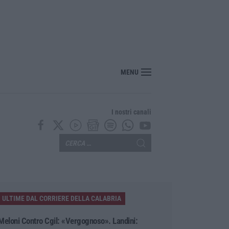
ciclisti e poi torna indietro per investirli ancora: fermato
MENU
I nostri canali
ULTIME DAL CORRIERE DELLA CALABRIA
Meloni Contro Cgil: «Vergognoso». Landini: