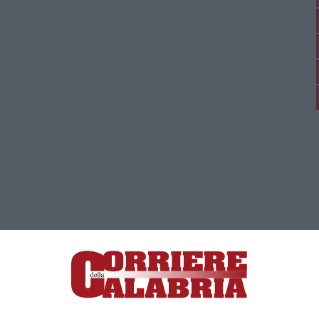
ica di News&Com S.r.l ©2012-
-2026. Tutti i diritti riservati.
ia, Lamezia Terme (CZ)
irettore responsabile Paola Militano |
Privacy