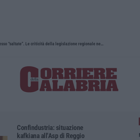
“Carenze informative” e procedure spesso “saltate”. Le criticità della legislazione regionale nel 2025
Travolge i 
Confindustria: situazione
kafkiana all'Asp di Reggio