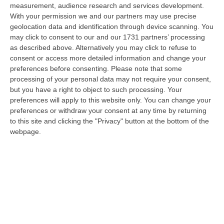
measurement, audience research and services development.
Sanità, disastro Calabria nel monitoraggio
With your permission we and our partners may use precise
dei Lea 2020: regione bocciata in tutte le
geolocation data and identification through device scanning. You
may click to consent to our and our 1731 partners’ processing
macro-aree
as described above. Alternatively you may click to refuse to
Punteggi bassi per area distrettuale,
consent or access more detailed information and change your
ospedaliera e prevenzione collettiva. Pochi i
preferences before consenting.
Please note that some
processing of your personal data may not require your consent,
settori “salvati” dall’analisi del ministero della
but you have a right to object to such processing. Your
Salute
preferences will apply to this website only. You can change your
Pubblicato il: 07/02/23 – 20:05
preferences or withdraw your consent at any time by returning
to this site and clicking the "Privacy" button at the bottom of the
webpage.