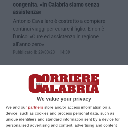
congenita. «In Calabria siamo senza
assistenza»
Antonio Cavallaro è costretto a compiere
continui viaggi per curare il figlio. E non è
l’unico: «Cure ed assistenza in regione
all’anno zero»
Pubblicato il: 29/03/23 – 14:39
We value your privacy
We and our
partners
store and/or access information on a
device, such as cookies and process personal data, such as
unique identifiers and standard information sent by a device for
personalised advertising and content, advertising and content