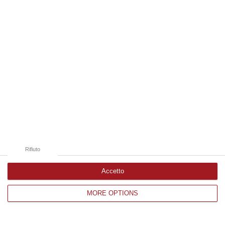
Edizioni provinciali
Catanzaro
Cosenza
Vibo Valentia
Reggio Calabria
Crotone
Rifiuto
Accetto
MORE OPTIONS
Corriere delle Calabria è una testata giornalistica di News&Com S.r.l
©2012-
-2026. Tutti i diritti riservati.
P.IVA. 03199620794, Via del mare 6/G, S.Eufemia, Lamezia Terme