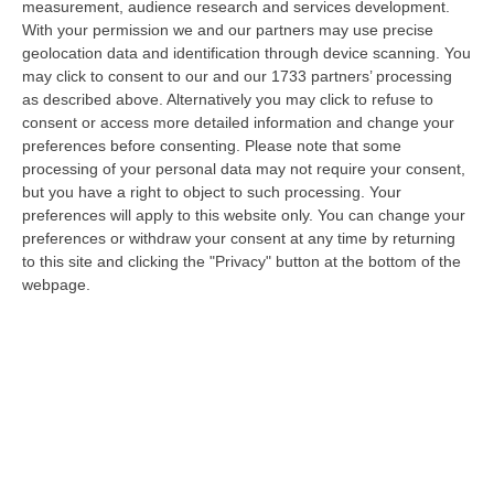
measurement, audience research and services development.
07 Agosto, 22:02
With your permission we and our partners may use precise
geolocation data and identification through device scanning. You
Renzi: «Conte? Sarebbe Delittuoso Vannaccizzare La Coalizione»
may click to consent to our and our 1733 partners’ processing
“ROMA «Conte sta giocando la sua partita, vedremo se le primarie si
as described above. Alternatively you may click to refuse to
faranno, quando e con che formato, se a due Conte-Schlein o se ci
consent or access more detailed information and change your
sarann…
preferences before consenting.
Please note that some
07 Agosto, 21:35
processing of your personal data may not require your consent,
but you have a right to object to such processing. Your
Meteo, Altri 10 Giorni Di Caldo Estremo
preferences will apply to this website only. You can change your
preferences or withdraw your consent at any time by returning
“ROMA La tregua varrà fino a domani: dopo il record di ieri con il bollino
to this site and clicking the "Privacy" button at the bottom of the
rosso per tutte le 27 città monitorate e oggi con 26 allerte mass…
webpage.
07 Agosto, 20:33
Torna In Calabria: OSM Cerca Professionisti Calabresi Che Vivono
Al Nord E Che Hanno Voglia Di Rientrare Nella Terra Di Origine
“Se per anni lasciare la Calabria è stata una scelta quasi obbligata oggi è
possibile fare un’inversione di marcia grazie ad OSM Centro Cala…
07 Agosto, 20:24