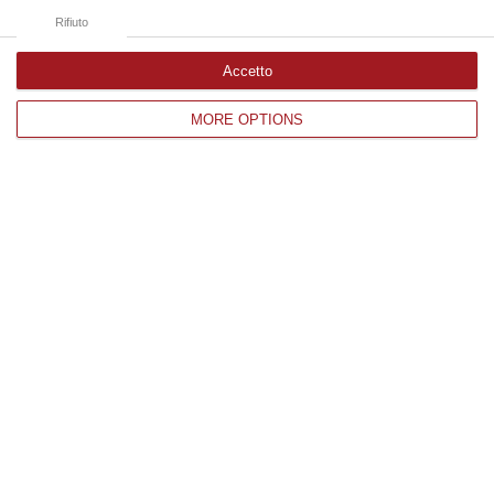
Rifiuto
Accetto
MORE OPTIONS
Sanità, l’ultimo step del Decreto Calabria:
domani l’esame alla Camera poi la
definitiva conversione in legge
Ecco cosa prevede il testo, già approvato al
Senato, che proroga di sei mesi il
commissariamento (e amplia i margini di
manovra di Occhiuto)
Pubblicato il: 11/12/22 – 7:19