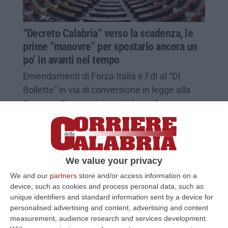
“Decreto Calabria” verso la scadenza, le
prime “manovre” per spostarlo ancora un
po’ in avanti nel tempo
Emendamenti di Forza Italia e FdI al “Dl
Bollette” in via di conversione in legge alla
Camera. Si punta in particolare alla proroga
dei commissari
Pubblicato il: 21/04/23 – 19:27
We value your privacy
We and our
partners
store and/or access information on a
device, such as cookies and process personal data, such as
unique identifiers and standard information sent by a device for
personalised advertising and content, advertising and content
measurement, audience research and services development.