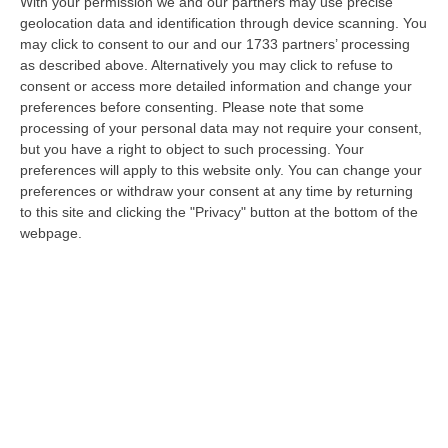
With your permission we and our partners may use precise
geolocation data and identification through device scanning. You
may click to consent to our and our 1733 partners’ processing
as described above. Alternatively you may click to refuse to
consent or access more detailed information and change your
Emergenza sanità, Bruni: «In Calabria
preferences before consenting.
Please note that some
cerchiamo medici, ma i nostri costretti ad
processing of your personal data may not require your consent,
but you have a right to object to such processing. Your
emigrare»
preferences will apply to this website only. You can change your
La consigliera dem attacca Occhiuto: «Non
preferences or withdraw your consent at any time by returning
applica il Decreto Calabria nel reclutamento
to this site and clicking the "Privacy" button at the bottom of the
webpage.
degli specializzandi, come in altre regioni»
Pubblicato il: 17/04/23 – 16:19