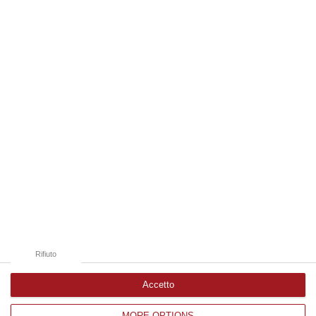
“REGGIO CALABRIA La ministra dell’Università e della ricerca Anna Maria
Bernini ha visitato oggi la Mediterranea di Reggio Calabria, accompa…
06 Agosto, 19:49
Edizioni provinciali
Catanzaro
Cosenza
Vibo Valentia
Reggio Calabria
Crotone
Rifiuto
Accetto
MORE OPTIONS