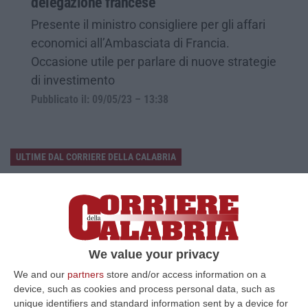
delegazione francese
Presente il ministro consigliere per gli affari
economici all’Ambasciata di Francia.
Occasione utile per parlare di nuove strategie
di investimento
Pubblicato il: 09/05/23 – 13:38
ULTIME DAL CORRIERE DELLA CALABRIA
Sistema Bibliotecario Vibonese, La Dura Replica Di Soriano E
Romeo: «Il Fallimento È Di Chi Ha Staccato La Spina»
“VIBO VALENTIA «In queste ore si stanno susseguendo dichiarazioni e
prese di posizione sul futuro del Sistema Bibliotecario Vibonese.
Compre…
We value your privacy
06 Agosto, 22:18
We and our
partners
store and/or access information on a
device, such as cookies and process personal data, such as
Laurea In Medicina, Arriva Il Decreto: Aumentano I Posti
unique identifiers and standard information sent by a device for