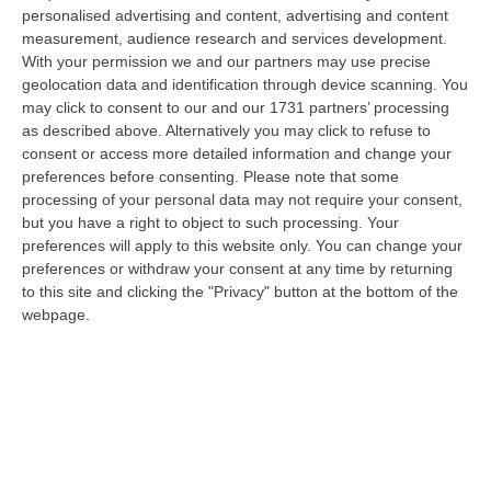
“ROMA Aumentano i posti disponibili per l’immatricolazione ai corsi di
personalised advertising and content, advertising and content
laurea magistrale in Medicina e Chirurgia, Odontoiatria e Protesi den…
measurement, audience research and services development.
With your permission we and our partners may use precise
06 Agosto, 20:49
geolocation data and identification through device scanning. You
may click to consent to our and our 1731 partners’ processing
La Rivista “America Journals” Celebra Lo Stilista Anton Giulio
as described above. Alternatively you may click to refuse to
Grande
consent or access more detailed information and change your
“«Rinomato per la sua impeccabile maestria artigianale e la sua
preferences before consenting.
Please note that some
creatività visionaria, ha trasformato la moda italiana in un’espressione
processing of your personal data may not require your consent,
dur…
but you have a right to object to such processing. Your
06 Agosto, 20:48
preferences will apply to this website only. You can change your
preferences or withdraw your consent at any time by returning
Dai Piani Per Il Rischio Sismico Al Welfare, I Provvedimenti
to this site and clicking the "Privacy" button at the bottom of the
Approvati Dalla Giunta Regionale
webpage.
“CATANZARO La Giunta della Regione Calabria, nella seduta odierna, su
proposta del presidente Roberto Occhiuto, ha approvato il nuovo Protoc…
06 Agosto, 20:03
Reggio Calabria, Bernini In Visita Alla Mediterranea: «Qui La
Facoltà Di Medicina? Valuteremo La Domanda»