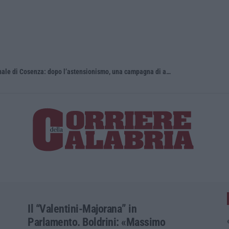
Giornata Enzo Tortora. La Camera penale di Cosenza: dopo l’astensionismo, una campagna di alfabetizzazione costituzionale
Pretende so
Il “Valentini-Majorana” in
Parlamento. Boldrini: «Massimo