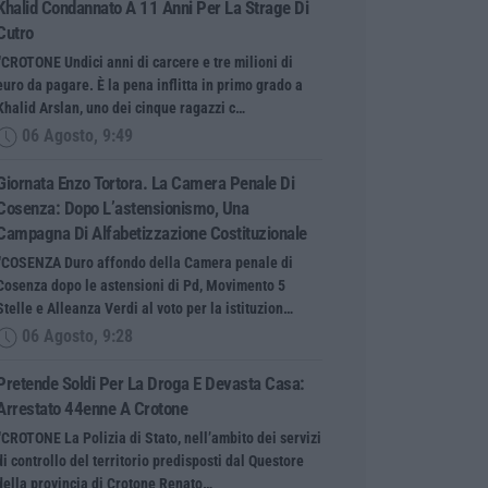
Khalid Condannato A 11 Anni Per La Strage Di
Cutro
“CROTONE Undici anni di carcere e tre milioni di
euro da pagare. È la pena inflitta in primo grado a
Khalid Arslan, uno dei cinque ragazzi c…
06 Agosto, 9:49
Giornata Enzo Tortora. La Camera Penale Di
Cosenza: Dopo L’astensionismo, Una
Campagna Di Alfabetizzazione Costituzionale
“COSENZA Duro affondo della Camera penale di
Cosenza dopo le astensioni di Pd, Movimento 5
Stelle e Alleanza Verdi al voto per la istituzion…
06 Agosto, 9:28
Pretende Soldi Per La Droga E Devasta Casa:
Arrestato 44enne A Crotone
“CROTONE La Polizia di Stato, nell’ambito dei servizi
di controllo del territorio predisposti dal Questore
della provincia di Crotone Renato…