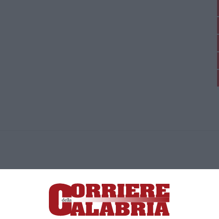
ica di News&Com S.r.l ©2012-
-2026. Tutti i diritti riservati.
ia, Lamezia Terme (CZ)
irettore responsabile Paola Militano |
Privacy