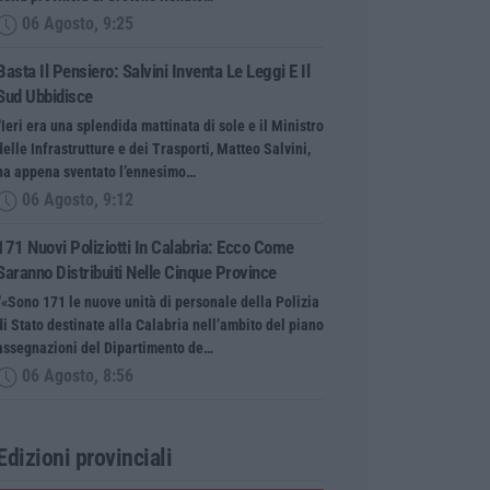
06 Agosto, 9:25
Basta Il Pensiero: Salvini Inventa Le Leggi E Il
Sud Ubbidisce
“Ieri era una splendida mattinata di sole e il Ministro
delle Infrastrutture e dei Trasporti, Matteo Salvini,
ha appena sventato l’ennesimo…
06 Agosto, 9:12
171 Nuovi Poliziotti In Calabria: Ecco Come
Saranno Distribuiti Nelle Cinque Province
“«Sono 171 le nuove unità di personale della Polizia
di Stato destinate alla Calabria nell’ambito del piano
assegnazioni del Dipartimento de…
06 Agosto, 8:56
Edizioni provinciali