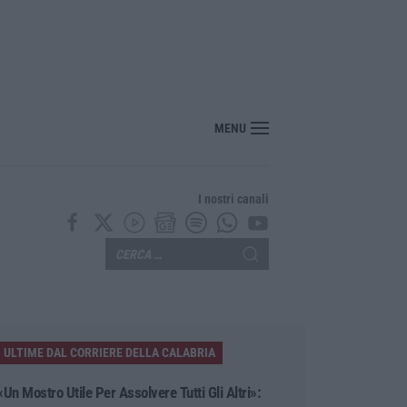
ldi per la droga e devasta casa: arrestato 44enne a Crotone
MENU
I nostri canali
ULTIME DAL CORRIERE DELLA CALABRIA
«Un Mostro Utile Per Assolvere Tutti Gli Altri»: