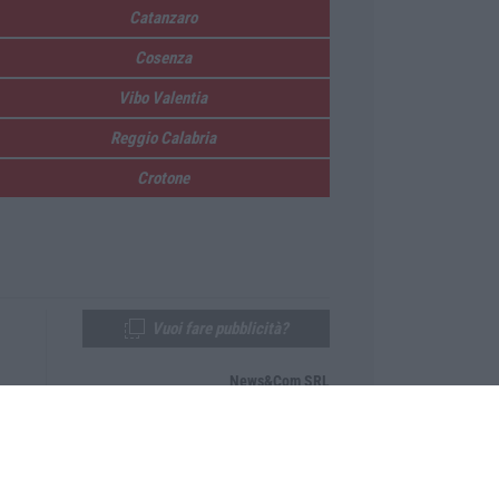
Catanzaro
Cosenza
Vibo Valentia
Reggio Calabria
Crotone
Vuoi fare pubblicità?
News&Com SRL
Telefono:
0968-53665
Email:
newsandcom@gmail.com