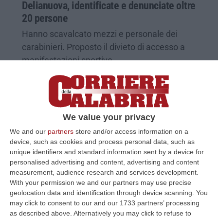
Delianuova, identificate e denunciate oltre
20 persone
Hanno scavalcato mezzi e personale dei
carabinieri. Proposto il divieto di accesso a
manifestazioni sportive
Pubblicato il: 17/04/25 – 16:18
We value your privacy
We and our
partners
store and/or access information on a
device, such as cookies and process personal data, such as
unique identifiers and standard information sent by a device for
personalised advertising and content, advertising and content
measurement, audience research and services development.
With your permission we and our partners may use precise
geolocation data and identification through device scanning. You
may click to consent to our and our 1733 partners’ processing
as described above. Alternatively you may click to refuse to
Strade danneggiate da frane a Delianuova,