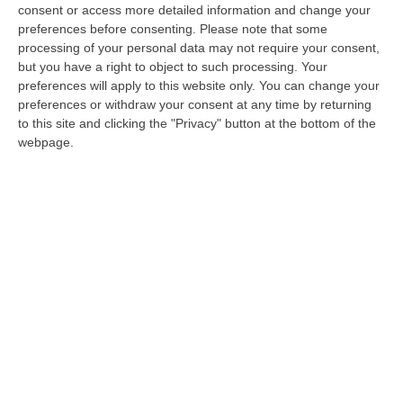
consent or access more detailed information and change your
il Pd: «Servono interventi urgenti»
preferences before consenting.
Please note that some
Sopralluogo del consigliere regionale
processing of your personal data may not require your consent,
but you have a right to object to such processing. Your
Giovanni Muraca nelle aree critiche delle
preferences will apply to this website only. You can change your
strade SP2 e SP2 Bis e sui lavori per la
preferences or withdraw your consent at any time by returning
Pedemontana della Piana
to this site and clicking the "Privacy" button at the bottom of the
webpage.
Pubblicato il: 24/03/25 – 10:21