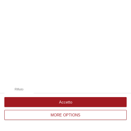
catasta di legna
La vittima è l’80enne Rocco Fedele, di
Delianuova. La causa potrebbe essere
accidentale. Indaga il commissariato di Palmi
Pubblicato il: 12/08/23 – 4:44
Rifiuto
Accetto
MORE OPTIONS
Palermo, soccorso reggino che lavorava in