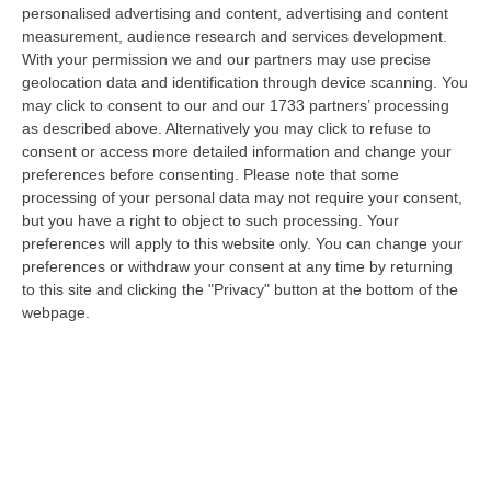
integrante dell’agricoltura e non considerato un animale marginale
personalised advertising and content, advertising and content
rispetto…
measurement, audience research and services development.
07 Agosto, 10:25
With your permission we and our partners may use precise
geolocation data and identification through device scanning. You
Fugge All’alt E Si Getta In Mare, Arrestato Dopo Un Inseguimento
may click to consent to our and our 1733 partners’ processing
as described above. Alternatively you may click to refuse to
Dai Carabinieri Saliti Su Una Barca Privata
consent or access more detailed information and change your
“COSENZA Ha tentato di sfuggire a un controllo dei carabinieri forzando
preferences before consenting.
Please note that some
un posto di blocco, per poi abbandonare l’auto e gettarsi in mare. U…
processing of your personal data may not require your consent,
07 Agosto, 10:17
but you have a right to object to such processing. Your
preferences will apply to this website only. You can change your
Il 15 Agosto Sciopero Del Commercio E Della Distribuzione
preferences or withdraw your consent at any time by returning
Organizzata In Calabria
to this site and clicking the "Privacy" button at the bottom of the
webpage.
“CATANZARO Filcams Cgil, Fisascat Cisl e Uiltucs
Uil Calabria proclamano lo sciopero per l’intero turno di lavoro del 15
agosto 2026. La dec…
07 Agosto, 10:06
Estate, Secondo Weekend Da Bollino “nero” – VIDEO
“ROMA Entra nel vivo l’esodo estivo con la settimana che porta al
Ferragosto, segnata dalla chiusura della gran parte delle attività