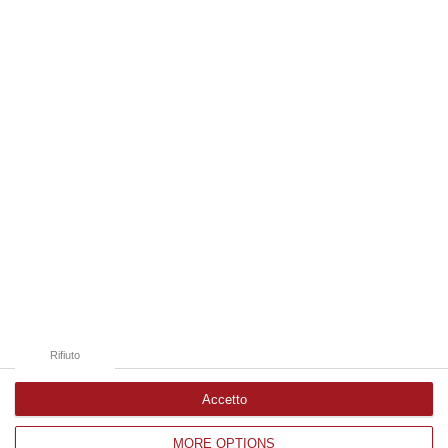
economi…
07 Agosto, 9:55
Edizioni provinciali
Catanzaro
Cosenza
Vibo Valentia
Reggio Calabria
Crotone
Rifiuto
Accetto
MORE OPTIONS