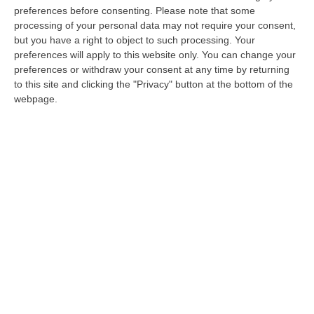
preferences before consenting.
Please note that some
sull'infermità mentale
processing of your personal data may not require your consent,
COSENZA Bisognerà valutare la capacità di
but you have a right to object to such processing. Your
preferences will apply to this website only. You can change your
intendere e di volere di Paolo Di Profio,
preferences or withdraw your consent at any time by returning
l’infermiere 46enne accusato di aver
to this site and clicking the "Privacy" button at the bottom of the
ammazzato un anno fa l’ex co…
webpage.
Pubblicato il: 07/03/17 – 12:05