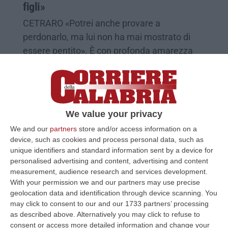
figli»
CETRARO «Potrei anche provare a
perdonarlo, ma lui non ha mai mostrato di
essere pentito». È con profonda amarezza
che Serena Giordanelli parla, senz…
Pubblicato il: 08/03/17 – 10:01
We value your privacy
We and our
partners
store and/or access information on a
device, such as cookies and process personal data, such as
unique identifiers and standard information sent by a device for
personalised advertising and content, advertising and content
measurement, audience research and services development.
With your permission we and our partners may use precise
geolocation data and identification through device scanning. You
may click to consent to our and our 1733 partners’ processing
as described above. Alternatively you may click to refuse to
consent or access more detailed information and change your
Delitto Giordanelli, la difesa punta