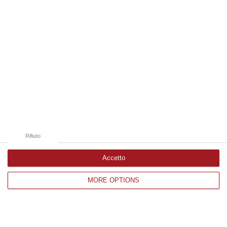
Delitto Giordanelli, Di Profio davanti al gup
PAOLA Per il gip di Paola Paolo Di Profio è un
“criminale lucido”. Nel corso dell’udienza
preliminare, l’infermiere 46enne accusato di
aver ammazzato…
Pubblicato il: 15/11/16 – 11:10
Rifiuto
Accetto
MORE OPTIONS