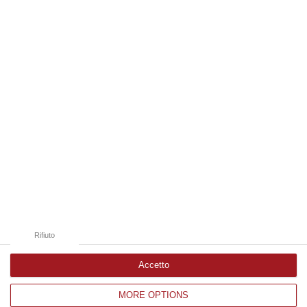
06 Agosto, 19:49
Edizioni provinciali
Catanzaro
Cosenza
Vibo Valentia
Reggio Calabria
Crotone
Rifiuto
Accetto
MORE OPTIONS