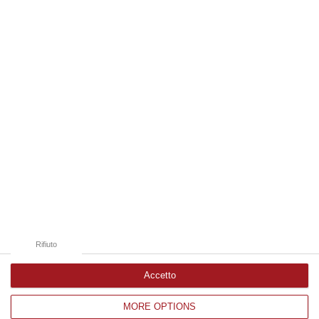
06 Agosto, 19:49
Edizioni provinciali
Catanzaro
Cosenza
Vibo Valentia
Reggio Calabria
Crotone
Rifiuto
Accetto
MORE OPTIONS