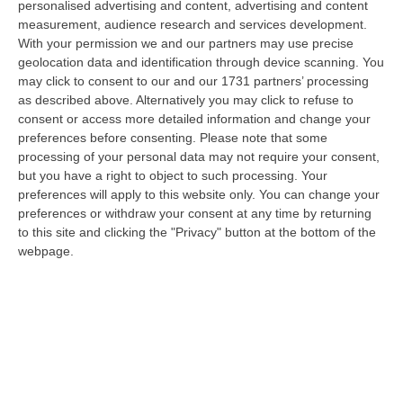
personalised advertising and content, advertising and content
laurea magistrale in Medicina e Chirurgia, Odontoiatria e Protesi den…
measurement, audience research and services development.
06 Agosto, 20:49
With your permission we and our partners may use precise
geolocation data and identification through device scanning. You
La Rivista “America Journals” Celebra Lo Stilista Anton Giulio
may click to consent to our and our 1731 partners’ processing
Grande
as described above. Alternatively you may click to refuse to
“«Rinomato per la sua impeccabile maestria artigianale e la sua
consent or access more detailed information and change your
creatività visionaria, ha trasformato la moda italiana in un’espressione
preferences before consenting.
Please note that some
dur…
processing of your personal data may not require your consent,
06 Agosto, 20:48
but you have a right to object to such processing. Your
preferences will apply to this website only. You can change your
Dai Piani Per Il Rischio Sismico Al Welfare, I Provvedimenti
preferences or withdraw your consent at any time by returning
to this site and clicking the "Privacy" button at the bottom of the
Approvati Dalla Giunta Regionale
webpage.
“CATANZARO La Giunta della Regione Calabria, nella seduta odierna, su
proposta del presidente Roberto Occhiuto, ha approvato il nuovo Protoc…
06 Agosto, 20:03
Reggio Calabria, Bernini In Visita Alla Mediterranea: «Qui La
Facoltà Di Medicina? Valuteremo La Domanda»
“REGGIO CALABRIA La ministra dell’Università e della ricerca Anna Maria
Bernini ha visitato oggi la Mediterranea di Reggio Calabria, accompa…