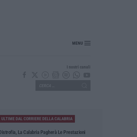
, «guardiani» imposti, armi e affari nei villaggi turistici: il sistema degli Anell
MENU
I nostri canali
ULTIME DAL CORRIERE DELLA CALABRIA
Distrofia, La Calabria Pagherà Le Prestazioni