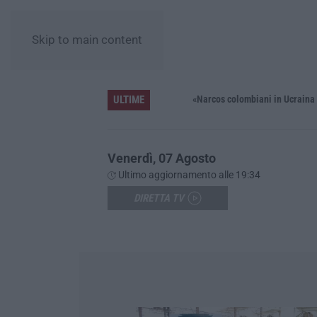
Skip to main content
ULTIME
Distrofia, la Calabria pagherà le prestazioni oltre limiti di spesa per i pazienti curati in Emilia Romagna
«Narcos colombiani in Ucraina per add
Venerdì, 07 Agosto
Ultimo aggiornamento alle 19:34
DIRETTA TV