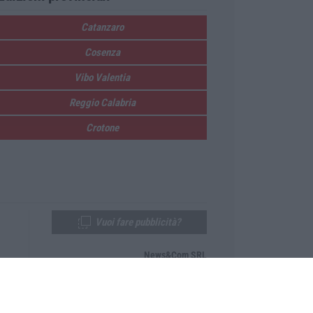
Catanzaro
Cosenza
Vibo Valentia
Reggio Calabria
Crotone
Vuoi fare pubblicità?
News&Com SRL
Telefono:
0968-53665
Email:
newsandcom@gmail.com