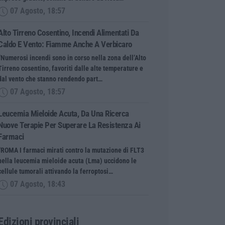
07 Agosto, 18:57
Alto Tirreno Cosentino, Incendi Alimentati Da
Caldo E Vento: Fiamme Anche A Verbicaro
“Numerosi incendi sono in corso nella zona dell’Alto
Tirreno cosentino, favoriti dalle alte temperature e
dal vento che stanno rendendo part…
07 Agosto, 18:57
Leucemia Mieloide Acuta, Da Una Ricerca
Nuove Terapie Per Superare La Resistenza Ai
Farmaci
“ROMA I farmaci mirati contro la mutazione di FLT3
nella leucemia mieloide acuta (Lma) uccidono le
cellule tumorali attivando la ferroptosi…
07 Agosto, 18:43
Edizioni provinciali