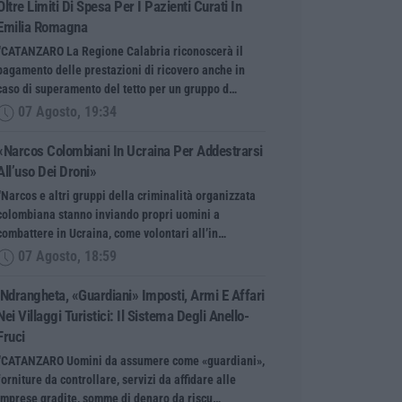
Oltre Limiti Di Spesa Per I Pazienti Curati In
Emilia Romagna
“CATANZARO La Regione Calabria riconoscerà il
pagamento delle prestazioni di ricovero anche in
caso di superamento del tetto per un gruppo d…
07 Agosto, 19:34
«Narcos Colombiani In Ucraina Per Addestrarsi
All’uso Dei Droni»
“Narcos e altri gruppi della criminalità organizzata
colombiana stanno inviando propri uomini a
combattere in Ucraina, come volontari all’in…
07 Agosto, 18:59
’Ndrangheta, «guardiani» Imposti, Armi E Affari
Nei Villaggi Turistici: Il Sistema Degli Anello-
Fruci
“CATANZARO Uomini da assumere come «guardiani»,
forniture da controllare, servizi da affidare alle
imprese gradite, somme di denaro da riscu…