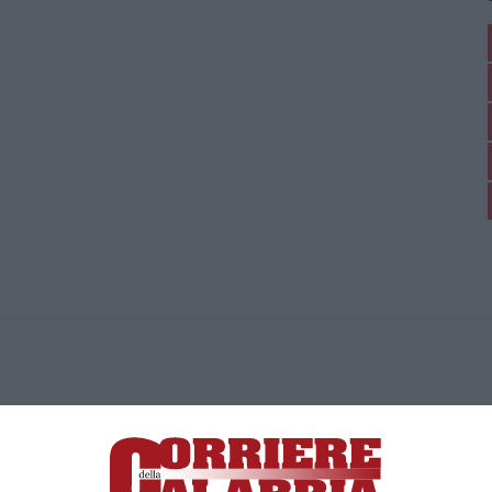
ica di News&Com S.r.l ©2012-
-2026. Tutti i diritti riservati.
ia, Lamezia Terme (CZ)
irettore responsabile Paola Militano |
Privacy