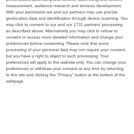
06 Agosto, 20:49
measurement, audience research and services development.
With your permission we and our partners may use precise
La Rivista “America Journals” Celebra Lo Stilista Anton Giulio
geolocation data and identification through device scanning. You
Grande
may click to consent to our and our 1731 partners’ processing
“«Rinomato per la sua impeccabile maestria artigianale e la sua
as described above. Alternatively you may click to refuse to
creatività visionaria, ha trasformato la moda italiana in un’espressione
consent or access more detailed information and change your
dur…
preferences before consenting.
Please note that some
processing of your personal data may not require your consent,
06 Agosto, 20:48
but you have a right to object to such processing. Your
preferences will apply to this website only. You can change your
Dai Piani Per Il Rischio Sismico Al Welfare, I Provvedimenti
preferences or withdraw your consent at any time by returning
Approvati Dalla Giunta Regionale
to this site and clicking the "Privacy" button at the bottom of the
“CATANZARO La Giunta della Regione Calabria, nella seduta odierna, su
webpage.
proposta del presidente Roberto Occhiuto, ha approvato il nuovo Protoc…
06 Agosto, 20:03
Reggio Calabria, Bernini In Visita Alla Mediterranea: «Qui La
Facoltà Di Medicina? Valuteremo La Domanda»
“REGGIO CALABRIA La ministra dell’Università e della ricerca Anna Maria
Bernini ha visitato oggi la Mediterranea di Reggio Calabria, accompa…
06 Agosto, 19:49