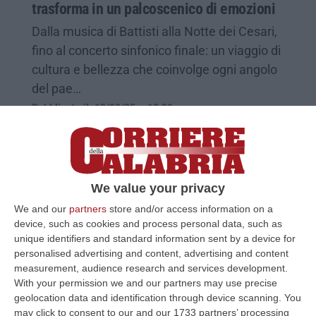
trasforma in un palcoscenico di emozioni
Dalla musica di Battisti alla Notte dei Cesari,
fino al concerto sinfonico finale: un viaggio di
cultura e bellezza che coinvolge ogni angolo
del pae…
Pubblicato il: 13/08/25 – 12:39
We value your privacy
We and our
partners
store and/or access information on a
device, such as cookies and process personal data, such as
unique identifiers and standard information sent by a device for
personalised advertising and content, advertising and content
measurement, audience research and services development.
With your permission we and our partners may use precise
geolocation data and identification through device scanning. You
“Dialog”, se Casignana diventa un teatro di
may click to consent to our and our 1733 partners’ processing