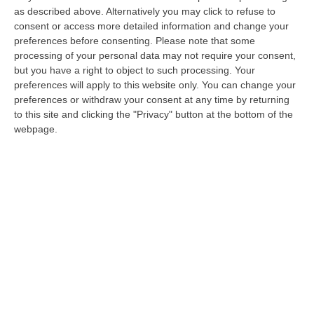
as described above. Alternatively you may click to refuse to
memoria e speranza
consent or access more detailed information and change your
La riflessione del vicesindaco Franco Crinò
preferences before consenting.
Please note that some
processing of your personal data may not require your consent,
su Giubileo e pellegrinaggio ma anche sui
but you have a right to object to such processing. Your
conflitti in corso
preferences will apply to this website only. You can change your
Pubblicato il: 11/08/25 – 16:50
preferences or withdraw your consent at any time by returning
to this site and clicking the "Privacy" button at the bottom of the
webpage.
Alla Villa Romana di Casignana una notte