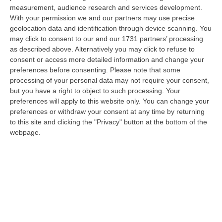
stato arrestato dai carabinieri a Cinquefrondi perché accusato del t…
measurement, audience research and services development.
With your permission we and our partners may use precise
05 Agosto, 22:07
geolocation data and identification through device scanning. You
may click to consent to our and our 1731 partners’ processing
Ciclovia Dei Parchi Della Calabria: Al Via La Messa In Sicurezza
as described above. Alternatively you may click to refuse to
Del Tratto Fabrizia – Serra San Bruno
consent or access more detailed information and change your
“SERRA SAN BRUNO Partono i lavori di riqualificazione e miglioramento
preferences before consenting.
Please note that some
della sicurezza lungo la Ciclovia dei Parchi della Calabria, concentra…
processing of your personal data may not require your consent,
05 Agosto, 21:56
but you have a right to object to such processing. Your
preferences will apply to this website only. You can change your
Tari, Senese: «Rendere Efficiente Il Sistema Per Ridurre I Costi
preferences or withdraw your consent at any time by returning
Per I Cittadini E Aumentare I Salari»
to this site and clicking the "Privacy" button at the bottom of the
webpage.
“CATANZARO A Lamezia Terme la Tari aumenta del 6,2% per le famiglie e
del 17% per le imprese; a Crotone del 6,9%; a Catanzaro dell’1,63%. A…
05 Agosto, 21:23
Delmastro, No All’acquisizione Delle Chat. Bagarre Alla Camera
“ROMA L’Aula della Camera, a scrutinio segreto, ha confermato quanto
già votato dalla Giunta delle autorizzazioni, non consentendo alla magi…
05 Agosto, 21:07