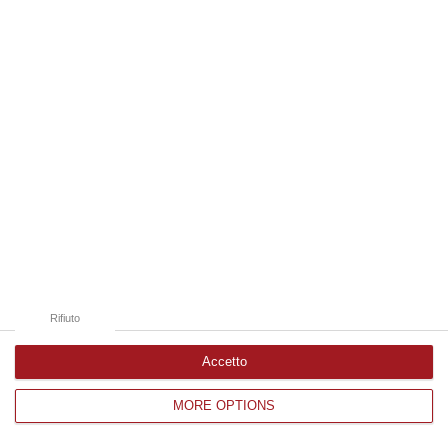
Edizioni provinciali
Catanzaro
Cosenza
Vibo Valentia
Reggio Calabria
Crotone
Rifiuto
Accetto
MORE OPTIONS
Corriere delle Calabria è una testata giornalistica di News&Com S.r.l
©2012-
-2026. Tutti i diritti riservati.