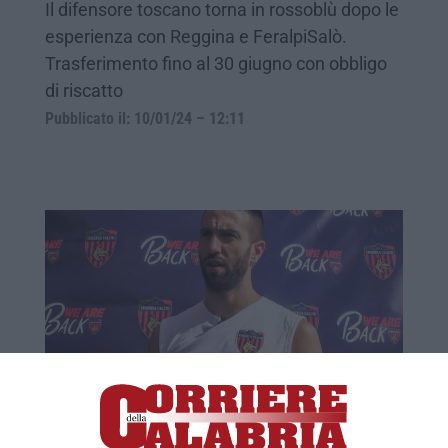
Il difensore toscano torna in rossoblù dopo le
esperienza con Reggina e FeralpiSalò.
Trasferimento fino al 30 giugno con obbligo
di riscatto
Pubblicato il: 10/01/24 – 12:11
Cosenza, trovato l'accordo con il veterano
Corsi