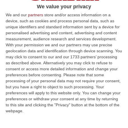
Arrivato nel 2014, il difensore ha rinnovato il
We value your privacy
contratto con i Lupi fino al 30 giugno 2022
We and our
partners
store and/or access information on a
device, such as cookies and process personal data, such as
Pubblicato il: 09/09/20 – 14:42
unique identifiers and standard information sent by a device for
personalised advertising and content, advertising and content
measurement, audience research and services development.
With your permission we and our partners may use precise
ULTIME DAL CORRIERE DELLA CALABRIA
geolocation data and identification through device scanning. You
may click to consent to our and our 1733 partners’ processing
Green Island, Ricariche Elettriche E Un Presidio Sanitario. Anas
as described above. Alternatively you may click to refuse to
Attiva I Nuovi Servizi Sull’A2 In Calabria
consent or access more detailed information and change your
“Entrano in funzione tutti i servizi della “Green Island” situata nell’area di
preferences before consenting.
Please note that some
parcheggio “Contessa Soprana” lungo la A2 “Autostrada del Med…
processing of your personal data may not require your consent,
07 Agosto, 15:09
but you have a right to object to such processing. Your
preferences will apply to this website only. You can change your
Incendio Sul Pollino, Convalidato L’arresto Del 56enne Piromane
preferences or withdraw your consent at any time by returning
to this site and clicking the "Privacy" button at the bottom of the
“MORANO E’ stato convalidato l’arresto del 56enne arrestato in flagranza
webpage.
e accusato di incendio boschivo. L’arresto era giunto a conclusione…
07 Agosto, 15:08