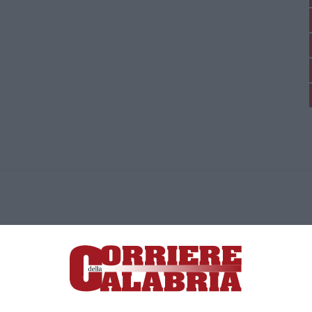
ica di News&Com S.r.l ©2012-
-2026. Tutti i diritti riservati.
ia, Lamezia Terme (CZ)
irettore responsabile Paola Militano |
Privacy