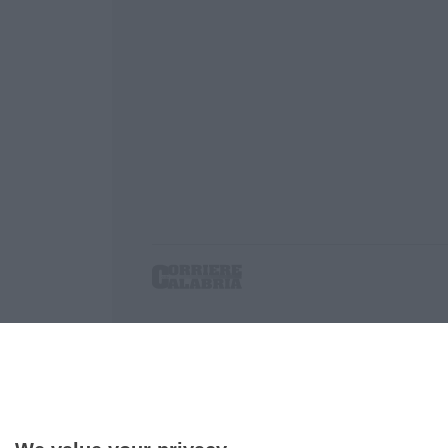
Corriere delle Calabria è una testata giornalist
P.IVA. 03199620794, Via del mare 6/G, S.Eufem
Iscrizione tribunale di Lamezia Terme 5/2011 - D
Effettua una ricerca sul Corriere delle Calabria