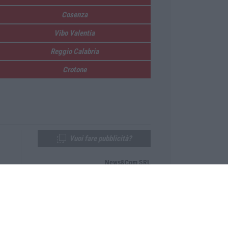
Cosenza
Vibo Valentia
Reggio Calabria
Crotone
Vuoi fare pubblicità?
News&Com SRL
Telefono:
0968-53665
Email:
newsandcom@gmail.com