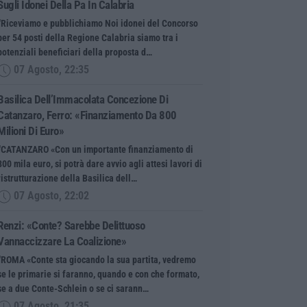
Sugli Idonei Della Pa In Calabria
“Riceviamo e pubblichiamo Noi idonei del Concorso
per 54 posti della Regione Calabria siamo tra i
potenziali beneficiari della proposta d…
07 Agosto, 22:35
Basilica Dell’Immacolata Concezione Di
Catanzaro, Ferro: «finanziamento Da 800
Milioni Di Euro»
“CATANZARO «Con un importante finanziamento di
800 mila euro, si potrà dare avvio agli attesi lavori di
ristrutturazione della Basilica dell…
07 Agosto, 22:02
Renzi: «Conte? Sarebbe Delittuoso
Vannaccizzare La Coalizione»
“ROMA «Conte sta giocando la sua partita, vedremo
se le primarie si faranno, quando e con che formato,
se a due Conte-Schlein o se ci sarann…
07 Agosto, 21:35