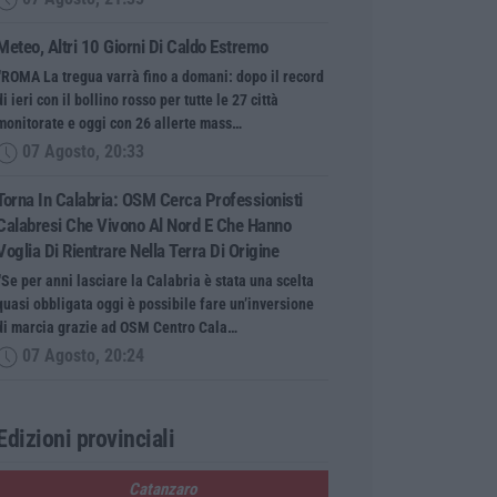
Meteo, Altri 10 Giorni Di Caldo Estremo
“ROMA La tregua varrà fino a domani: dopo il record
di ieri con il bollino rosso per tutte le 27 città
monitorate e oggi con 26 allerte mass…
07 Agosto, 20:33
Torna In Calabria: OSM Cerca Professionisti
Calabresi Che Vivono Al Nord E Che Hanno
Voglia Di Rientrare Nella Terra Di Origine
“Se per anni lasciare la Calabria è stata una scelta
quasi obbligata oggi è possibile fare un’inversione
di marcia grazie ad OSM Centro Cala…
07 Agosto, 20:24
Edizioni provinciali
Catanzaro