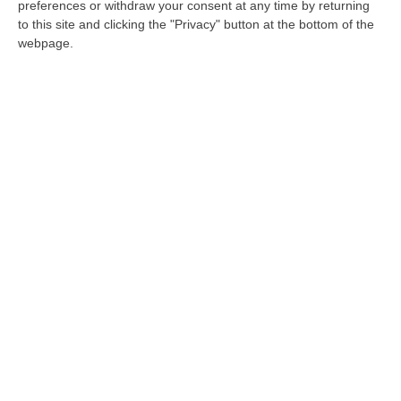
preferences or withdraw your consent at any time by returning
social la decisione di rassegnare le proprie
to this site and clicking the "Privacy" button at the bottom of the
dimissioni. Era stato eletto nel giugno 2018
webpage.
Pubblicato il: 18/07/19 – 15:55
Terremoto (politico) a Laureana di Borrello
dopo l'inchiesta
LAUREANA DI BORRELLO Il sindaco di