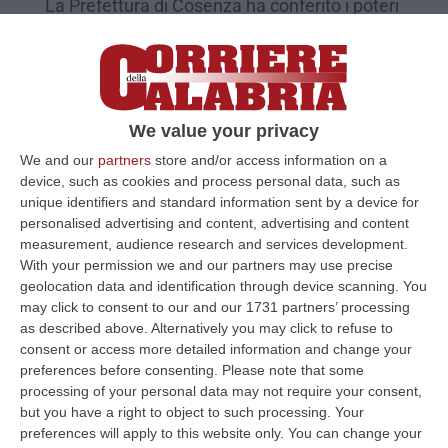
La Prefettura di Cosenza ha conferito i poteri
spettanti a sindaco, giunta e consiglio al
viceprefetto Di Martino
Pubblicato il: 17/08/23 – 12:47
We value your privacy
We and our
partners
store and/or access information on a
device, such as cookies and process personal data, such as
unique identifiers and standard information sent by a device for
personalised advertising and content, advertising and content
measurement, audience research and services development.
With your permission we and our partners may use precise
geolocation data and identification through device scanning. You
may click to consent to our and our 1731 partners’ processing
as described above. Alternatively you may click to refuse to
consent or access more detailed information and change your
preferences before consenting.
Please note that some
Montauro, il sindaco si dimette via
processing of your personal data may not require your consent,
Facebook
but you have a right to object to such processing. Your
preferences will apply to this website only. You can change your
Roberto Franco ha comunicato attraverso i