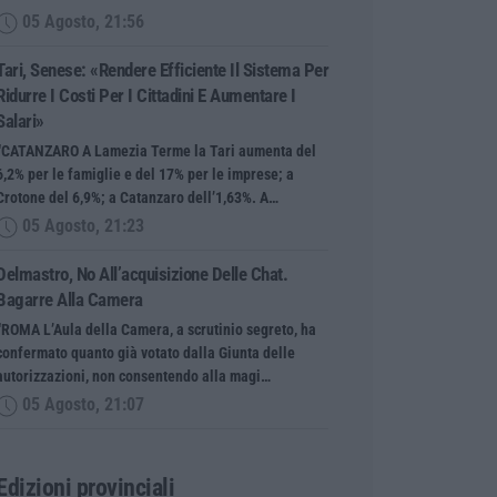
05 Agosto, 21:56
Tari, Senese: «Rendere Efficiente Il Sistema Per
Ridurre I Costi Per I Cittadini E Aumentare I
Salari»
“CATANZARO A Lamezia Terme la Tari aumenta del
6,2% per le famiglie e del 17% per le imprese; a
Crotone del 6,9%; a Catanzaro dell’1,63%. A…
05 Agosto, 21:23
Delmastro, No All’acquisizione Delle Chat.
Bagarre Alla Camera
“ROMA L’Aula della Camera, a scrutinio segreto, ha
confermato quanto già votato dalla Giunta delle
autorizzazioni, non consentendo alla magi…
05 Agosto, 21:07
Edizioni provinciali