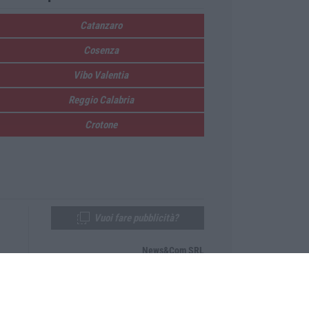
Catanzaro
Cosenza
Vibo Valentia
Reggio Calabria
Crotone
Vuoi fare pubblicità?
News&Com SRL
Telefono:
0968-53665
Email:
newsandcom@gmail.com