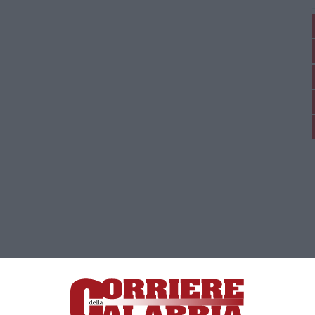
ica di News&Com S.r.l ©2012-
-2026. Tutti i diritti riservati.
ia, Lamezia Terme (CZ)
irettore responsabile Paola Militano |
Privacy