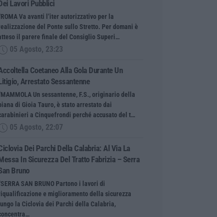
Dei Lavori Pubblici
“ROMA Va avanti l’iter autorizzativo per la
realizzazione del Ponte sullo Stretto. Per domani è
atteso il parere finale del Consiglio Superi…
05 Agosto, 23:23
Accoltella Coetaneo Alla Gola Durante Un
Litigio, Arrestato Sessantenne
“MAMMOLA Un sessantenne, F.S., originario della
piana di Gioia Tauro, è stato arrestato dai
carabinieri a Cinquefrondi perché accusato del t…
05 Agosto, 22:07
Ciclovia Dei Parchi Della Calabria: Al Via La
Messa In Sicurezza Del Tratto Fabrizia – Serra
San Bruno
“SERRA SAN BRUNO Partono i lavori di
riqualificazione e miglioramento della sicurezza
lungo la Ciclovia dei Parchi della Calabria,
concentra…