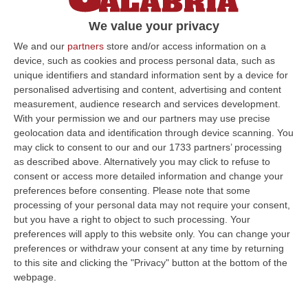
Il presule, originario di Campana, lascerebbe
We value your privacy
l’incarico dopo 14 anni. Papa Francesco
We and our
partners
store and/or access information on a
avrebbe già accettato e si attende ora
device, such as cookies and process personal data, such as
l’annuncio ufficiale
unique identifiers and standard information sent by a device for
Pubblicato il: 01/07/21 – 12:04
personalised advertising and content, advertising and content
measurement, audience research and services development.
With your permission we and our partners may use precise
geolocation data and identification through device scanning. You
ULTIME DAL CORRIERE DELLA CALABRIA
may click to consent to our and our 1733 partners’ processing
as described above. Alternatively you may click to refuse to
Discussione Sulla Proposta Di Legge Regionale Sugli Idonei Della
consent or access more detailed information and change your
preferences before consenting.
Please note that some
Pa In Calabria
processing of your personal data may not require your consent,
“Riceviamo e pubblichiamo Noi idonei del Concorso per 54 posti della
but you have a right to object to such processing. Your
Regione Calabria siamo tra i potenziali beneficiari della proposta d…
preferences will apply to this website only. You can change your
07 Agosto, 22:35
preferences or withdraw your consent at any time by returning
to this site and clicking the "Privacy" button at the bottom of the
Basilica Dell’Immacolata Concezione Di Catanzaro, Ferro:
webpage.
«finanziamento Da 800 Milioni Di Euro»
“CATANZARO «Con un importante finanziamento di 800 mila euro, si potrà