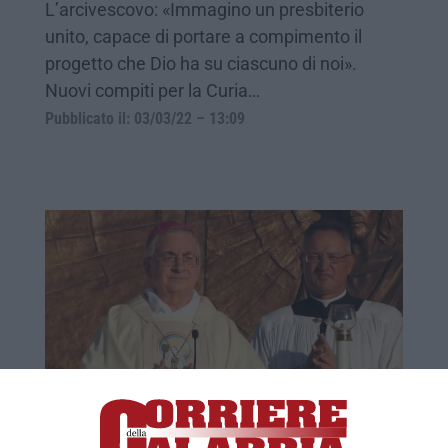
L’arcivescovo: «Immagino un presbiterio
unito, capace di portare a compimento il
progetto che Dio ha su ciascuno di noi».
Nuovi compiti per la Curia…
Pubblicato il: 03/03/22 – 13:09
Monsignor Luigi Renzo si dimette da
vescovo della diocesi di Mileto-Tropea