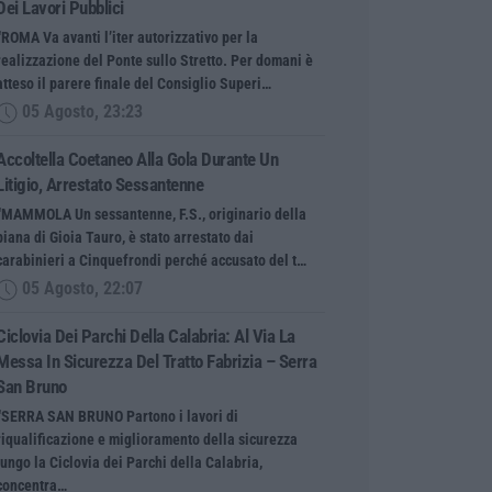
Dei Lavori Pubblici
“ROMA Va avanti l’iter autorizzativo per la
realizzazione del Ponte sullo Stretto. Per domani è
atteso il parere finale del Consiglio Superi…
05 Agosto, 23:23
Accoltella Coetaneo Alla Gola Durante Un
Litigio, Arrestato Sessantenne
“MAMMOLA Un sessantenne, F.S., originario della
piana di Gioia Tauro, è stato arrestato dai
carabinieri a Cinquefrondi perché accusato del t…
05 Agosto, 22:07
Ciclovia Dei Parchi Della Calabria: Al Via La
Messa In Sicurezza Del Tratto Fabrizia – Serra
San Bruno
“SERRA SAN BRUNO Partono i lavori di
riqualificazione e miglioramento della sicurezza
lungo la Ciclovia dei Parchi della Calabria,
concentra…