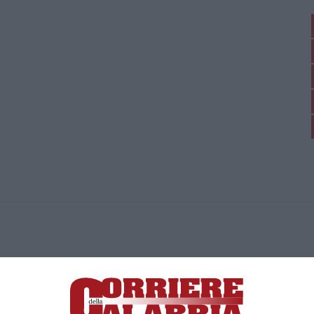
ica di News&Com S.r.l ©2012-
-2026. Tutti i diritti riservati.
ia, Lamezia Terme (CZ)
irettore responsabile Paola Militano |
Privacy