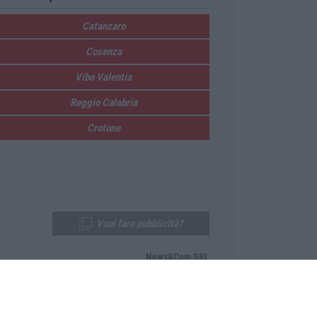
Catanzaro
Cosenza
Vibo Valentia
Reggio Calabria
Crotone
Vuoi fare pubblicità?
News&Com SRL
Telefono:
0968-53665
Email:
newsandcom@gmail.com