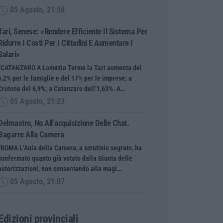
05 Agosto, 21:56
Tari, Senese: «Rendere Efficiente Il Sistema Per
Ridurre I Costi Per I Cittadini E Aumentare I
Salari»
“CATANZARO A Lamezia Terme la Tari aumenta del
6,2% per le famiglie e del 17% per le imprese; a
Crotone del 6,9%; a Catanzaro dell’1,63%. A…
05 Agosto, 21:23
Delmastro, No All’acquisizione Delle Chat.
Bagarre Alla Camera
“ROMA L’Aula della Camera, a scrutinio segreto, ha
confermato quanto già votato dalla Giunta delle
autorizzazioni, non consentendo alla magi…
05 Agosto, 21:07
Edizioni provinciali