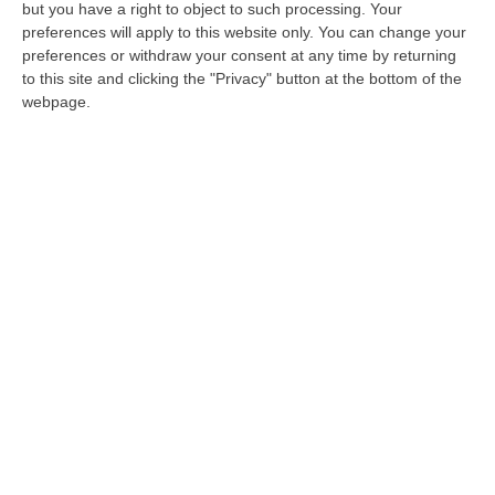
della Direzione Musei Calabria
but you have a right to object to such processing. Your
preferences will apply to this website only. You can change your
L’organismo periferico del Mibact, diretto da
preferences or withdraw your consent at any time by returning
Antonella Cucciniello, sta per avviare una
to this site and clicking the "Privacy" button at the bottom of the
disamina degli impianti per risolvere le
webpage.
problematiche legat…
Pubblicato il: 11/08/20 – 15:23
ULTIME DAL CORRIERE DELLA CALABRIA
Ponte, Ok Alla Fase Della Progettazione Esecutiva
“ROMA Si è conclusa l’assemblea generale del Consiglio Superiore dei
Lavori Pubblici, convocata per esaminare e discutere del Collegamento
s…
06 Agosto, 17:12
Cedir Di Reggio, L’appalto Da 4 Milioni E Il Controllo Occulto Di
Scirocco Dietro L’impresa. «L’ha Fatto Franco, Non L’ho Fatto Io»