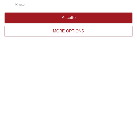
06 Agosto, 16:42
Rifiuto
Accetto
Edizioni provinciali
MORE OPTIONS
Catanzaro
Cosenza
Vibo Valentia
Reggio Calabria
Crotone
Corriere delle Calabria è una testata giornalistica di News&Com S.r.l