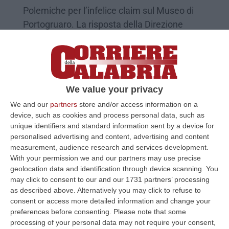
Polemiche per l’infelice claim sul Museo di
Portogruaro. La risposta della Direzione
Musei: «Non siete in Magna Grecia? E cosa
aspettate?»
Pubblicato il: 19/04/22 – 17:18
We value your privacy
We and our
partners
store and/or access information on a
device, such as cookies and process personal data, such as
unique identifiers and standard information sent by a device for
personalised advertising and content, advertising and content
measurement, audience research and services development.
With your permission we and our partners may use precise
geolocation data and identification through device scanning. You
may click to consent to our and our 1731 partners’ processing
as described above. Alternatively you may click to refuse to
consent or access more detailed information and change your
preferences before consenting.
Please note that some
Covid, soluzioni per sicurezza allo studio
processing of your personal data may not require your consent,