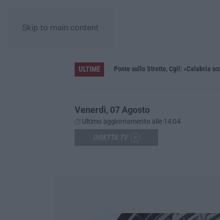
Skip to main content
ULTIME
Unical e la ricerca, la ministra Bernini: «Qui l’astrofisica del futuro, dalla Calabria allo spazio profondo»
Ponte sullo Stretto, Cgil: «Calabria sc
Venerdì, 07 Agosto
Ultimo aggiornamento alle 14:04
DIRETTA TV