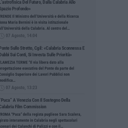
L’astrofisica Del Futuro, Dalla Calabria Allo
Spazio Profondo»
“RENDE Il Ministro dell’Università e della Ricerca
Anna Maria Bernini è in visita istituzionale
all’Università della Calabria. Al centro del…
07 Agosto, 14:04
Ponte Sullo Stretto, Cgil: «Calabria Sconnessa E
Dubbi Sui Conti, Si Investa Sulle Priorità»
“LAMEZIA TERME “Il via libera dato alla
progettazione esecutiva del Ponte da parte del
Consiglio Superiore dei Lavori Pubblici non
modifica…
07 Agosto, 13:23
“Puca” A Venezia Con Il Sostegno Della
Calabria Film Commission
“ROMA “Puca” della regista pugliese Sara Scalera,
girato interamente in Calabria negli spettacolari
scenari dei Calanchi di Palizzi e con il…