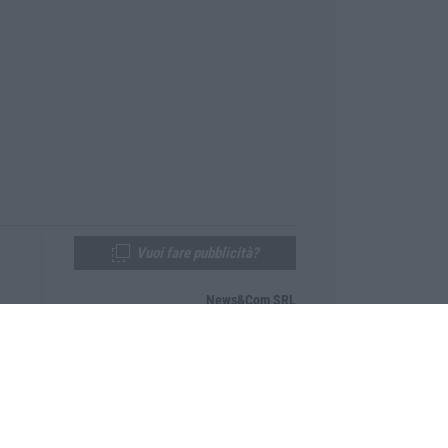
Vuoi fare pubblicità?
News&Com SRL
Telefono:
0968-53665
Email:
newsandcom@gmail.com