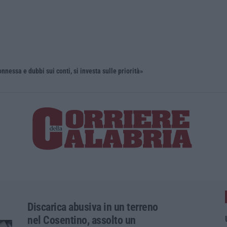
onnessa e dubbi sui conti, si investa sulle priorità»
“Puca” a V
Discarica abusiva in un terreno
nel Cosentino, assolto un