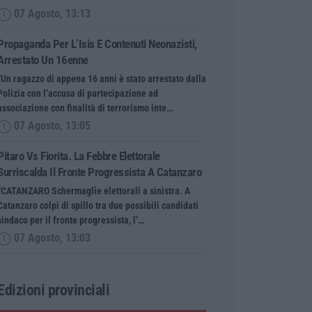
07 Agosto, 13:13
Propaganda Per L’Isis E Contenuti Neonazisti,
Arrestato Un 16enne
“Un ragazzo di appena 16 anni è stato arrestato dalla
Polizia con l’accusa di partecipazione ad
associazione con finalità di terrorismo inte…
07 Agosto, 13:05
Pitaro Vs Fiorita. La Febbre Elettorale
Surriscalda Il Fronte Progressista A Catanzaro
“CATANZARO Schermaglie elettorali a sinistra. A
Catanzaro colpi di spillo tra due possibili candidati
sindaco per il fronte progressista, l’…
07 Agosto, 13:03
Edizioni provinciali