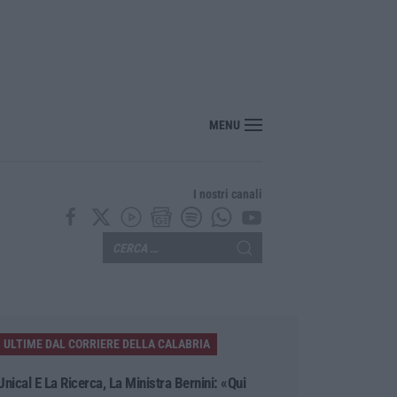
enezia con il sostegno della Calabria Film Commission
MENU
I nostri canali
ULTIME DAL CORRIERE DELLA CALABRIA
Unical E La Ricerca, La Ministra Bernini: «Qui