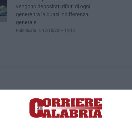
vengono depositati rifiuti di ogni
genere tra la quasi indifferenza
generale
Pubblicato il: 17/10/23 – 14:10
ica di News&Com S.r.l ©2012-
-2026. Tutti i diritti riservati.
ia, Lamezia Terme (CZ)
irettore responsabile Paola Militano |
Privacy