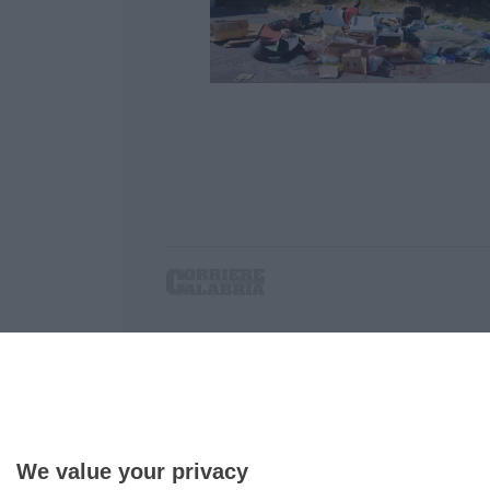
Corriere delle Calabria è una testata giornalist
P.IVA. 03199620794, Via del mare 6/G, S.Eufem
Iscrizione tribunale di Lamezia Terme 5/2011 - D
Effettua una ricerca sul Corriere delle Calabria
We value your privacy