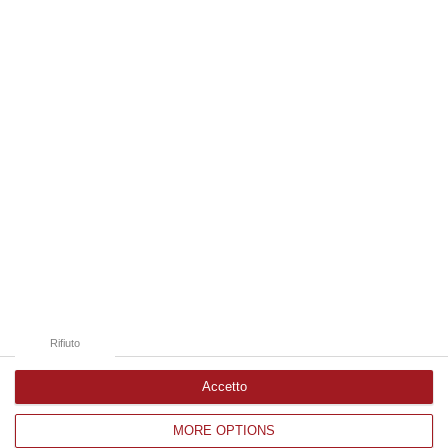
08 Agosto, 18:25
Edizioni provinciali
Catanzaro
Cosenza
Vibo Valentia
Reggio Calabria
Crotone
Rifiuto
Accetto
MORE OPTIONS