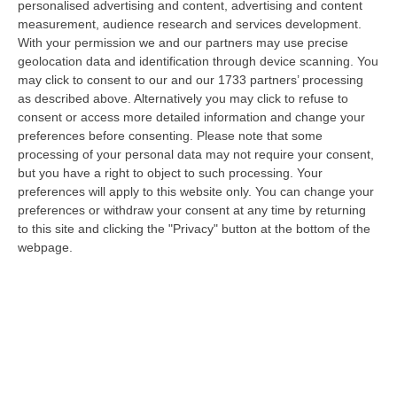
personalised advertising and content, advertising and content
della città. Catanzaro oggi celebra il suo primo Pride: colori, musica…
measurement, audience research and services development.
08 Agosto, 19:38
With your permission we and our partners may use precise
geolocation data and identification through device scanning. You
«Per Riaprire Hormuz Stop Ad Attacchi E Sanzioni»
may click to consent to our and our 1733 partners’ processing
“ROMA Per la riapertura dello Stretto di Hormuz l’Iran chiede agli Stati
as described above. Alternatively you may click to refuse to
Uniti di revocare il blocco navale e le sanzioni contro l’Iran, di…
consent or access more detailed information and change your
08 Agosto, 19:27
preferences before consenting.
Please note that some
processing of your personal data may not require your consent,
Diamante, Ecco L’ordinanza Sul Divieto Per I 14enni In Strada
but you have a right to object to such processing. Your
preferences will apply to this website only. You can change your
Senza Accompagnamento
preferences or withdraw your consent at any time by returning
“DIAMANTE (COSENZA) Tutela dei minori, contrasto ai fenomeni di
to this site and clicking the "Privacy" button at the bottom of the
disagio e devianza minorile, sicurezza e decoro urbano, fruizione serena
webpage.
del…
08 Agosto, 18:40
La Denuncia Di Si-Avs Calabria: «Bloccate In Mezzo Al Mare Oltre
500 Persone Dirette Al Corteo No Ponte»
“LAMEZIA TERME Il segretario regionale Sinistra Italiana Avs
della Calabria, Fernando Pignataro, in una nota ha segnala il ritardo con
il q…