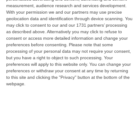
06 Agosto, 20:49
measurement, audience research and services development.
With your permission we and our partners may use precise
La Rivista “America Journals” Celebra Lo Stilista Anton Giulio
geolocation data and identification through device scanning. You
Grande
may click to consent to our and our 1731 partners’ processing
“«Rinomato per la sua impeccabile maestria artigianale e la sua
as described above. Alternatively you may click to refuse to
creatività visionaria, ha trasformato la moda italiana in un’espressione
consent or access more detailed information and change your
dur…
preferences before consenting.
Please note that some
06 Agosto, 20:48
processing of your personal data may not require your consent,
but you have a right to object to such processing. Your
Dai Piani Per Il Rischio Sismico Al Welfare, I Provvedimenti
preferences will apply to this website only. You can change your
preferences or withdraw your consent at any time by returning
Approvati Dalla Giunta Regionale
to this site and clicking the "Privacy" button at the bottom of the
“CATANZARO La Giunta della Regione Calabria, nella seduta odierna, su
webpage.
proposta del presidente Roberto Occhiuto, ha approvato il nuovo Protoc…
06 Agosto, 20:03
Reggio Calabria, Bernini In Visita Alla Mediterranea: «Qui La
Facoltà Di Medicina? Valuteremo La Domanda»
“REGGIO CALABRIA La ministra dell’Università e della ricerca Anna Maria
Bernini ha visitato oggi la Mediterranea di Reggio Calabria, accompa…
06 Agosto, 19:49