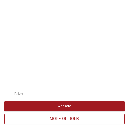
Edizioni provinciali
Catanzaro
Cosenza
Vibo Valentia
Reggio Calabria
Crotone
Rifiuto
Accetto
MORE OPTIONS
Corriere delle Calabria è una testata giornalistica di News&Com S.r.l