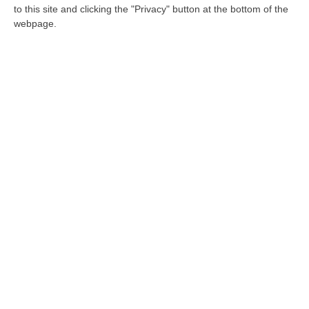
to this site and clicking the "Privacy" button at the bottom of the
alla proposta di inserire l’odg da parte di Meo
webpage.
Pubblicato il: 08/10/22 – 12:06
Il presidente del consiglio regionale
Mancuso: «Solidarietà alle donne
iraniane»
«Totale disapprovazione verso