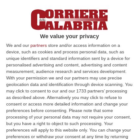
L’evento il prossimo 20 ottobre in Piazza 11
Settembre. Caruso: «Cosenza non poteva
restare indifferente»
Pubblicato il: 14/10/22 – 16:38
We value your privacy
We and our
partners
store and/or access information on a
device, such as cookies and process personal data, such as
unique identifiers and standard information sent by a device for
personalised advertising and content, advertising and content
measurement, audience research and services development.
With your permission we and our partners may use precise
geolocation data and identification through device scanning. You
may click to consent to our and our 1733 partners’ processing
as described above. Alternatively you may click to refuse to
consent or access more detailed information and change your
preferences before consenting.
Please note that some
processing of your personal data may not require your consent,
Crotone, in consiglio comunale non passa
but you have a right to object to such processing. Your
una pregiudiziale sulle donne iraniane
preferences will apply to this website only. You can change your
Voto contrario della Venneri e della Cappareli
preferences or withdraw your consent at any time by returning