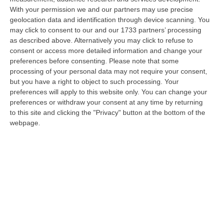
La Magia Di Pinocchio A Panettieri: Il Piccolo Borgo Si Trasforma
With your permission we and our partners may use precise
In Fiaba – FOTO E VIDEO
geolocation data and identification through device scanning. You
“È il luogo che più di ogni altro ha saputo costruire il racconto
may click to consent to our and our 1733 partners’ processing
scenografico di una storia sacra, quella della natività. A Panettieri il P…
as described above. Alternatively you may click to refuse to
08 Agosto, 16:22
consent or access more detailed information and change your
preferences before consenting.
Please note that some
Franz Caruso: «Casa, Giovani E Lavoro Sono Le Sfide Del
processing of your personal data may not require your consent,
Riformismo Di Oggi»
but you have a right to object to such processing. Your
preferences will apply to this website only. You can change your
“COSENZA «Cosenza saprà rispondere positivamente alla raccolta firme
preferences or withdraw your consent at any time by returning
promossa da Avanti PSI, perché gli obiettivi che la animano mettono al…
to this site and clicking the "Privacy" button at the bottom of the
08 Agosto, 16:00
webpage.
Fondi Migranti, I Legali Dopo La Sentenza: «Chi Ha Aiutato L’Italia
Dovrà Pagare Le Spese Della Solidarietà Sociale»
“Con la sentenza n° 129 del 2026, la seconda sezione giurisdizionale
centrale di appello della Corte dei Conti, il 06 agosto 2026 ha messo l…
08 Agosto, 15:54