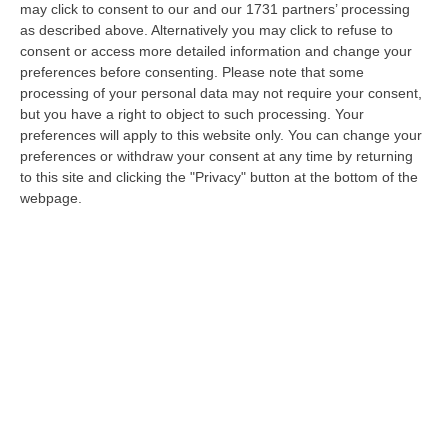
may click to consent to our and our 1731 partners’ processing
Da “Il racconto di Natale di Zampalesta” a
as described above. Alternatively you may click to refuse to
“Memori”: doppio appuntamento teatrale a
consent or access more detailed information and change your
Filadelfia
preferences before consenting.
Please note that some
processing of your personal data may not require your consent,
Ultimi due appuntamenti prima del nuovo
but you have a right to object to such processing. Your
anno, a cura di Dracma
preferences will apply to this website only. You can change your
Pubblicato il: 18/12/25 – 10:44
preferences or withdraw your consent at any time by returning
to this site and clicking the "Privacy" button at the bottom of the
webpage.
A Filadelfia arriva il Don Chisciotte di