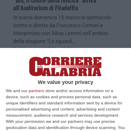
“Blu, il colore della felicità” arriva
all’Auditorium di Filadelfia
In scena domenica 15 marzo lo spettacolo
scritto e diretto da Francesco Cortoni e
interpretato con Silvia Lemmi nell’ambito
della stagione “Lo sguard…
Pubblicato il: 10/03/26 – 10:58
We value your privacy
We and our
partners
store and/or access information on a
device, such as cookies and process personal data, such as
unique identifiers and standard information sent by a device for
personalised advertising and content, advertising and content
measurement, audience research and services development.
With your permission we and our partners may use precise
geolocation data and identification through device scanning. You